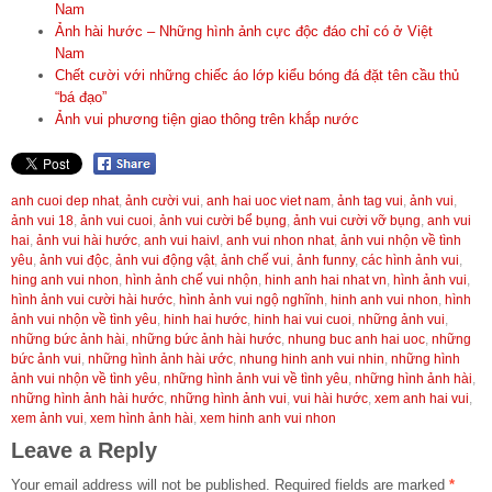
Nam
Ảnh hài hước – Những hình ảnh cực độc đáo chỉ có ở Việt
Nam
Chết cười với những chiếc áo lớp kiểu bóng đá đặt tên cầu thủ
“bá đạo”
Ảnh vui phương tiện giao thông trên khắp nước
anh cuoi dep nhat
,
ảnh cười vui
,
anh hai uoc viet nam
,
ảnh tag vui
,
ảnh vui
,
ảnh vui 18
,
ảnh vui cuoi
,
ảnh vui cười bể bụng
,
ảnh vui cười vỡ bụng
,
anh vui
hai
,
ảnh vui hài hước
,
anh vui haivl
,
anh vui nhon nhat
,
ảnh vui nhộn về tình
yêu
,
ảnh vui độc
,
ảnh vui động vật
,
ảnh chế vui
,
ảnh funny
,
các hình ảnh vui
,
hing anh vui nhon
,
hình ảnh chế vui nhộn
,
hinh anh hai nhat vn
,
hình ảnh vui
,
hình ảnh vui cười hài hước
,
hình ảnh vui ngộ nghĩnh
,
hinh anh vui nhon
,
hình
ảnh vui nhộn về tình yêu
,
hinh hai hước
,
hinh hai vui cuoi
,
những ảnh vui
,
những bức ảnh hài
,
những bức ảnh hài hước
,
nhung buc anh hai uoc
,
những
bức ảnh vui
,
những hình ảnh hài ước
,
nhung hinh anh vui nhin
,
những hình
ảnh vui nhộn về tình yêu
,
những hình ảnh vui về tình yêu
,
những hình ảnh hài
,
những hình ảnh hài hước
,
những hình ảnh vui
,
vui hài hước
,
xem anh hai vui
,
xem ảnh vui
,
xem hình ảnh hài
,
xem hinh anh vui nhon
Leave a Reply
Your email address will not be published.
Required fields are marked
*