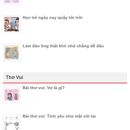
Học trò ngày nay quậy tới trời
Làm đàn ông thật khó chứ chẳng dễ đâu
Thơ Vui
Bài thơ vui: Vợ là gì?
Bài thơ vui: Tình yêu như mắt với tai