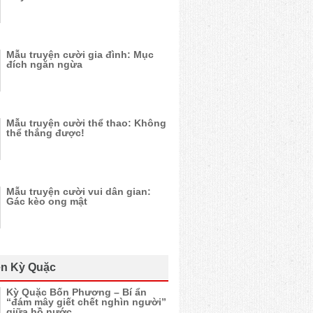
Mẫu truyện cười gia đình: Mục
đích ngăn ngừa
Mẫu truyện cười thể thao: Không
thể thắng được!
Mẫu truyện cười vui dân gian:
Gác kèo ong mật
n Kỳ Quặc
Kỳ Quặc Bốn Phương – Bí ẩn
“đám mây giết chết nghìn người”
giữa hồ nước