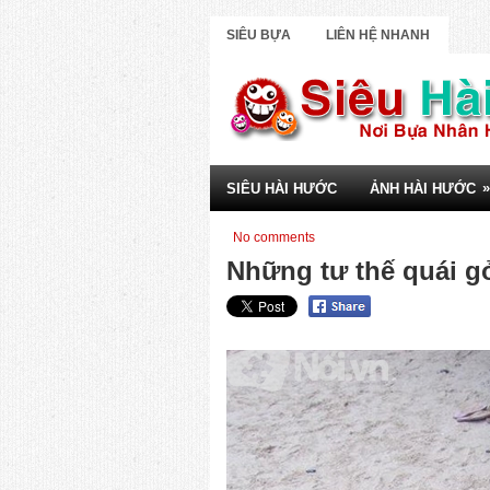
SIÊU BỰA
LIÊN HỆ NHANH
»
SIÊU HÀI HƯỚC
ẢNH HÀI HƯỚC
No comments
Những tư thế quái gở