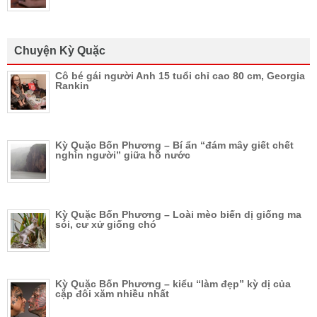
Chuyện Kỳ Quặc
Cô bé gái người Anh 15 tuổi chỉ cao 80 cm, Georgia
Rankin
Kỳ Quặc Bốn Phương – Bí ẩn “đám mây giết chết
nghìn người” giữa hồ nước
Kỳ Quặc Bốn Phương – Loài mèo biến dị giống ma
sói, cư xử giống chó
Kỳ Quặc Bốn Phương – kiểu “làm đẹp” kỳ dị của
cặp đôi xăm nhiều nhất