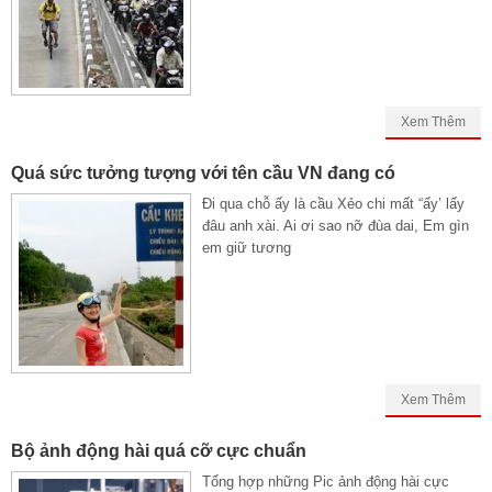
Xem Thêm
Quá sức tưởng tượng với tên cầu VN đang có
Đi qua chỗ ấy là cầu Xẻo chi mất “ấy’ lấy
đâu anh xài. Ai ơi sao nỡ đùa dai, Em gìn
em giữ tương
Xem Thêm
Bộ ảnh động hài quá cỡ cực chuẩn
Tổng hợp những Pic ảnh động hài cực