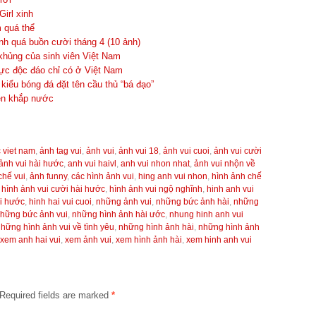
irl xinh
 quá thể
h quá buồn cười tháng 4 (10 ảnh)
khủng của sinh viên Việt Nam
ực độc đáo chỉ có ở Việt Nam
kiểu bóng đá đặt tên cầu thủ “bá đạo”
rên khắp nước
 viet nam
,
ảnh tag vui
,
ảnh vui
,
ảnh vui 18
,
ảnh vui cuoi
,
ảnh vui cười
ảnh vui hài hước
,
anh vui haivl
,
anh vui nhon nhat
,
ảnh vui nhộn về
chế vui
,
ảnh funny
,
các hình ảnh vui
,
hing anh vui nhon
,
hình ảnh chế
,
hình ảnh vui cười hài hước
,
hình ảnh vui ngộ nghĩnh
,
hinh anh vui
i hước
,
hinh hai vui cuoi
,
những ảnh vui
,
những bức ảnh hài
,
những
hững bức ảnh vui
,
những hình ảnh hài ước
,
nhung hinh anh vui
hững hình ảnh vui về tình yêu
,
những hình ảnh hài
,
những hình ảnh
xem anh hai vui
,
xem ảnh vui
,
xem hình ảnh hài
,
xem hinh anh vui
Required fields are marked
*