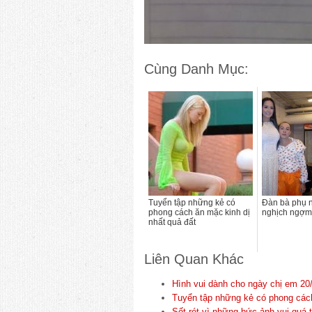
Cùng Danh Mục:
Tuyển tập những kẻ có
Đàn bà phụ 
phong cách ăn mặc kinh dị
nghịch ngợm
nhất quả đất
Liên Quan Khác
Hình vui dành cho ngày chị em 20
Tuyển tập những kẻ có phong cách
Sốt rét vì những bức ảnh vui quá t