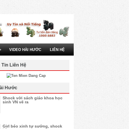
»
VIDEO HÀI HƯỚC
LIÊN HỆ
 Tin Liên Hệ
ài Hước
Shock với sách giáo khoa học
sinh VN vẽ ra
Girl béo xinh tự sướng, shock