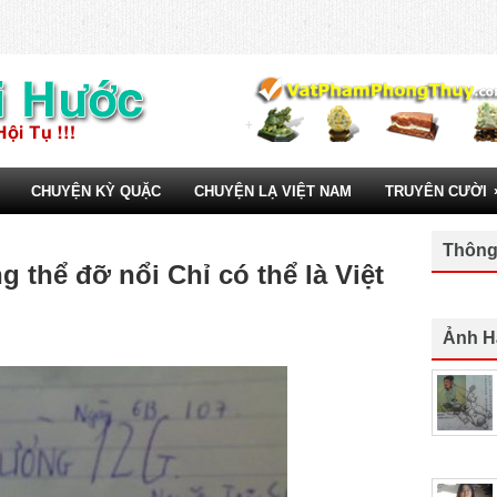
CHUYỆN KỲ QUẶC
CHUYỆN LẠ VIỆT NAM
TRUYÊN CƯỜI
Thông
thể đỡ nổi Chỉ có thể là Việt
Ảnh H