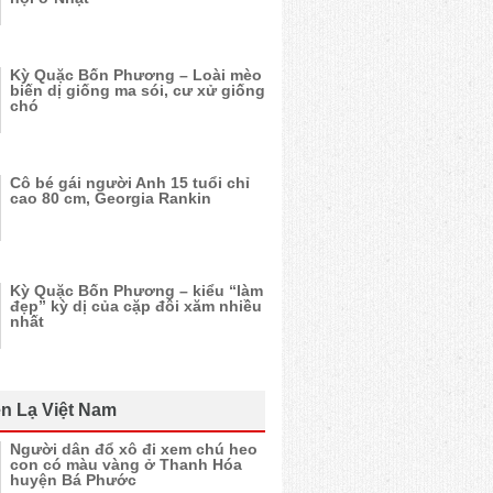
Kỳ Quặc Bốn Phương – Loài mèo
biến dị giống ma sói, cư xử giống
chó
Cô bé gái người Anh 15 tuổi chỉ
cao 80 cm, Georgia Rankin
Kỳ Quặc Bốn Phương – kiểu “làm
đẹp” kỳ dị của cặp đôi xăm nhiều
nhất
n Lạ Việt Nam
Người dân đổ xô đi xem chú heo
con có màu vàng ở Thanh Hóa
huyện Bá Phước