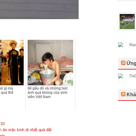
Ứng
nữ gì mà
Mì gấu đỏ và những bức
 quá thể
ảnh quá khủng của sinh
Khá
viên Việt Nam
/10
 ăn mặc kinh dị nhất quả đất
rời