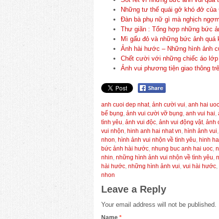
Những tư thế quái gở khó đở của G
Đàn bà phụ nữ gì mà nghịch ngợm
Thư giãn : Tổng hợp những bức ản
Mì gấu đỏ và những bức ảnh quá 
Ảnh hài hước – Những hình ảnh c
Chết cười với những chiếc áo lớp 
Ảnh vui phương tiện giao thông t
anh cuoi dep nhat
,
ảnh cười vui
,
anh hai uoc
bể bụng
,
ảnh vui cười vỡ bụng
,
anh vui hai
,
tình yêu
,
ảnh vui độc
,
ảnh vui động vật
,
ảnh 
vui nhộn
,
hinh anh hai nhat vn
,
hình ảnh vui
nhon
,
hình ảnh vui nhộn về tình yêu
,
hinh ha
bức ảnh hài hước
,
nhung buc anh hai uoc
,
n
nhin
,
những hình ảnh vui nhộn về tình yêu
,
n
hài hước
,
những hình ảnh vui
,
vui hài hước
,
nhon
Leave a Reply
Your email address will not be published.
Name
*