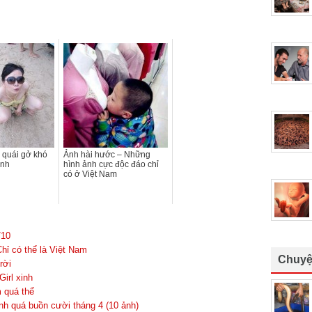
 quái gở khó
Ảnh hài hước – Những
inh
hình ảnh cực độc đáo chỉ
có ở Việt Nam
/10
hỉ có thể là Việt Nam
Chuyệ
rời
irl xinh
 quá thể
h quá buồn cười tháng 4 (10 ảnh)