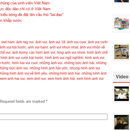
khủng của sinh viên Việt Nam
ực độc đáo chỉ có ở Việt Nam
kiểu bóng đá đặt tên cầu thủ “bá đạo”
rên khắp nước
 viet nam
,
ảnh tag vui
,
ảnh vui
,
ảnh vui 18
,
ảnh vui cuoi
,
ảnh vui cười
ảnh vui hài hước
,
anh vui haivl
,
anh vui nhon nhat
,
ảnh vui nhộn về
chế vui
,
ảnh funny
,
các hình ảnh vui
,
hing anh vui nhon
,
hình ảnh chế
,
hình ảnh vui cười hài hước
,
hình ảnh vui ngộ nghĩnh
,
hinh anh vui
i hước
,
hinh hai vui cuoi
,
những ảnh vui
,
những bức ảnh hài
,
những
hững bức ảnh vui
,
những hình ảnh hài ước
,
nhung hinh anh vui
hững hình ảnh vui về tình yêu
,
những hình ảnh hài
,
những hình ảnh
Video
xem anh hai vui
,
xem ảnh vui
,
xem hình ảnh hài
,
xem hinh anh vui
Required fields are marked
*