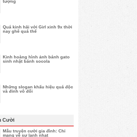
tượng
Quá kinh hãi với Girl xinh 9x thời
nay ghê quá thể
Kinh hoàng hình ảnh bánh gato
sinh nhật bánh socola
Những slogan khẩu hiệu quá độc
và đỉnh vô đối
n Cười
Mẫu truyện cười gia đình: Chỉ
mang về sự lạnh nhạt