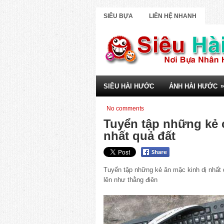
SIÊU BỰA
LIÊN HỆ NHANH
»
SIÊU HÀI HƯỚC
ẢNH HÀI HƯỚC
No comments
Tuyển tập những kẻ 
nhất quả đất
Tuyển tập những kẻ ăn mặc kinh dị nhất
lên như thằng điên