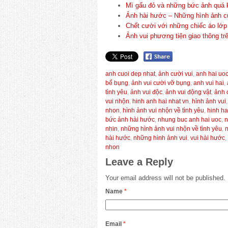
Mì gấu đỏ và những bức ảnh quá 
Ảnh hài hước – Những hình ảnh c
Chết cười với những chiếc áo lớp 
Ảnh vui phương tiện giao thông t
anh cuoi dep nhat
,
ảnh cười vui
,
anh hai uoc
bể bụng
,
ảnh vui cười vỡ bụng
,
anh vui hai
,
tình yêu
,
ảnh vui độc
,
ảnh vui động vật
,
ảnh 
vui nhộn
,
hinh anh hai nhat vn
,
hình ảnh vui
nhon
,
hình ảnh vui nhộn về tình yêu
,
hinh ha
bức ảnh hài hước
,
nhung buc anh hai uoc
,
n
nhin
,
những hình ảnh vui nhộn về tình yêu
,
n
hài hước
,
những hình ảnh vui
,
vui hài hước
,
nhon
Leave a Reply
Your email address will not be published.
Name
*
Email
*