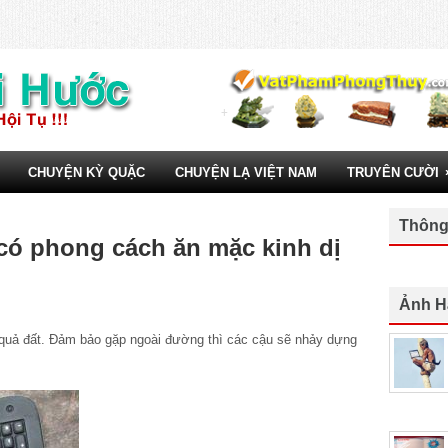
CHUYỆN KỲ QUẶC
CHUYỆN LẠ VIỆT NAM
TRUYÊN CƯỜI
Thông
có phong cách ăn mặc kinh dị
Ảnh H
 quả đất. Đảm bảo gặp ngoài đường thì các cậu sẽ nhảy dựng