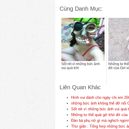
Cùng Danh Mục:
Sốt rét vì những bức ảnh
Những tư thế
vui quá trời
đở của Girl x
Liên Quan Khác
Hình vui dành cho ngày chị em 20
những bức ảnh không thể đỡ nổi C
Sốt rét vì những bức ảnh vui quá t
Những tư thế quái gở khó đở của G
Đàn bà phụ nữ gì mà nghịch ngợm
Thư giãn : Tổng hợp những bức ản