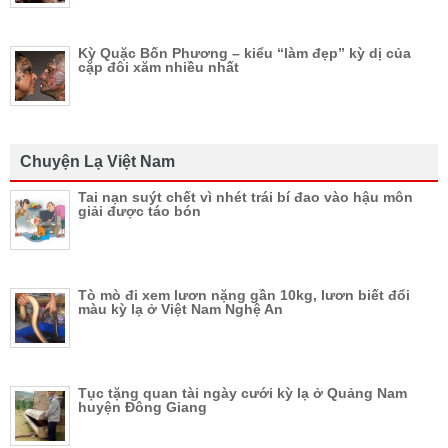
Kỳ Quặc Bốn Phương – kiểu “làm đẹp” kỳ dị của
cặp đôi xăm nhiều nhất
Chuyện Lạ Việt Nam
Tai nạn suýt chết vì nhét trái bí đao vào hậu môn
giải được táo bón
Tò mò đi xem lươn nặng gần 10kg, lươn biết đổi
màu kỳ lạ ở Việt Nam Nghệ An
Tục tặng quan tài ngày cưới kỳ lạ ở Quảng Nam
huyện Đông Giang