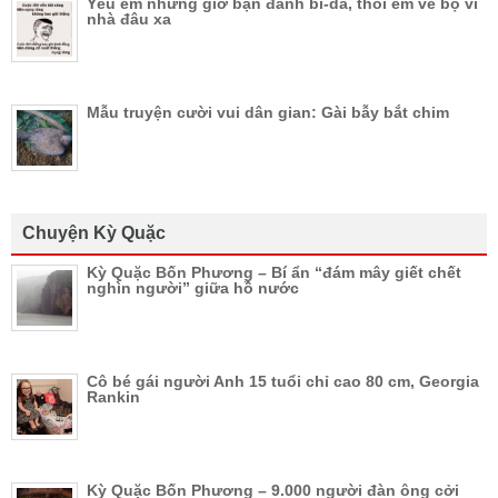
Yêu em nhưng giờ bận đánh bi-da, thôi em về bộ vì
nhà đâu xa
Mẫu truyện cười vui dân gian: Gài bẫy bắt chim
Chuyện Kỳ Quặc
Kỳ Quặc Bốn Phương – Bí ẩn “đám mây giết chết
nghìn người” giữa hồ nước
Cô bé gái người Anh 15 tuổi chỉ cao 80 cm, Georgia
Rankin
Kỳ Quặc Bốn Phương – 9.000 người đàn ông cởi