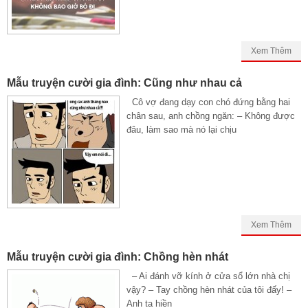
Xem Thêm
Mẫu truyện cười gia đình: Cũng như nhau cả
Cô vợ đang dạy con chó đứng bằng hai
chân sau, anh chồng ngăn: – Không được
đâu, làm sao mà nó lại chịu
Xem Thêm
Mẫu truyện cười gia đình: Chồng hèn nhát
– Ai đánh vỡ kính ở cửa sổ lớn nhà chị
vậy? – Tay chồng hèn nhát của tôi đấy! –
Anh ta hiền