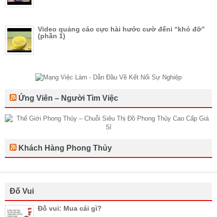
Video quảng cáo cực hài hước cườ đếni “khó đỡ”
(phần 1)
Ứng Viên – Người Tìm Việc
Khách Hàng Phong Thủy
Đố Vui
Đố vui: Mua cái gì?