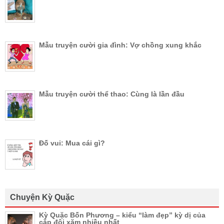
Mẫu truyện cười gia đình: Vợ chồng xung khắc
Mẫu truyện cười thể thao: Cùng là lần đầu
Đố vui: Mua cái gì?
Chuyện Kỳ Quặc
Kỳ Quặc Bốn Phương – kiểu “làm đẹp” kỳ dị của
cặp đôi xăm nhiều nhất