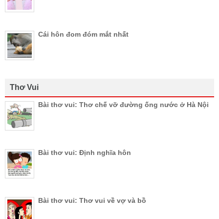
Cái hôn đom đóm mắt nhất
Thơ Vui
Bài thơ vui: Thơ chế vỡ đường ống nước ở Hà Nội
Bài thơ vui: Định nghĩa hôn
Bài thơ vui: Thơ vui về vợ và bồ