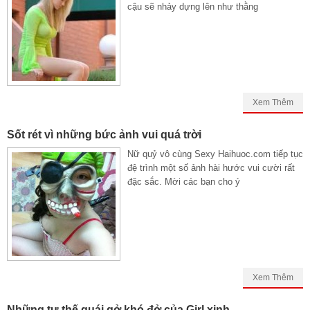
cậu sẽ nhảy dựng lên như thằng
Xem Thêm
Sốt rét vì những bức ảnh vui quá trời
Nữ quỷ vô cùng Sexy Haihuoc.com tiếp tục
đệ trình một số ảnh hài hước vui cười rất
đặc sắc. Mời các bạn cho ý
Xem Thêm
Những tư thế quái gở khó đở của Girl xinh