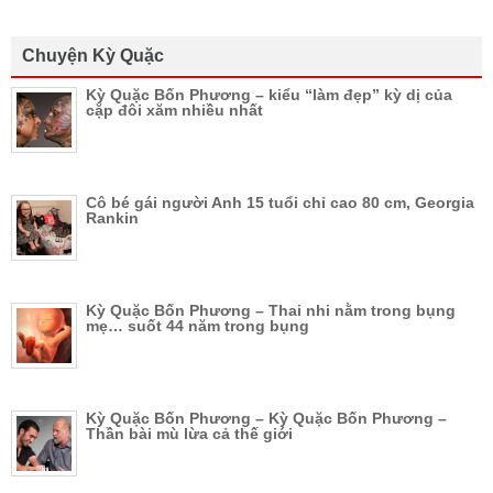
Chuyện Kỳ Quặc
Kỳ Quặc Bốn Phương – kiểu “làm đẹp” kỳ dị của
cặp đôi xăm nhiều nhất
Cô bé gái người Anh 15 tuổi chỉ cao 80 cm, Georgia
Rankin
Kỳ Quặc Bốn Phương – Thai nhi nằm trong bụng
mẹ… suốt 44 năm trong bụng
Kỳ Quặc Bốn Phương – Kỳ Quặc Bốn Phương –
Thần bài mù lừa cả thế giới