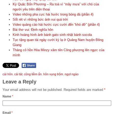
Kỳ Quặc Bốn Phương – Ra toà vì “mây mưa” với chó của
người yêu trên điện thoại
Video những pha cực hài hước trong bóng đá (phần 4)
Sốt rét vì những bức ảnh vui quá trời
Video quảng cáo hài hước cực cười đến “khó đỡ” (phần 4)
Bài thơ vui: Định nghĩa hôn
Kinh hoàng hình ảnh bánh gato sinh nhật bánh socola
Tục tặng quan tài ngày cưới kỳ lạ ở Quảng Nam huyện Đông
Giang
Tháng cô hồn Hòa Minzy xăm tên Công phượng lên ngực của
mình
cái hôn
,
cái tát
,
cũng tiềm ẩn
,
hôn vụng trộm
,
ngọt ngào
Leave a Reply
Your email address will not be published.
Required fields are marked
*
Name
*
Email
*