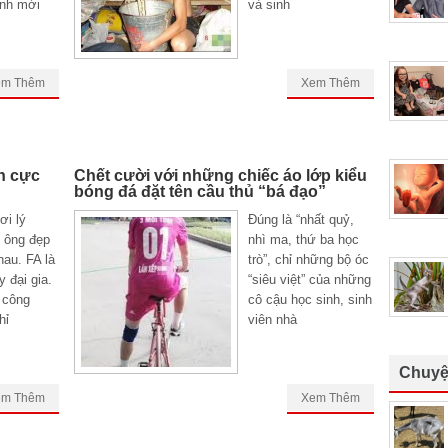
nh mới
và sinh
em Thêm
Xem Thêm
h cực
Chết cười với những chiếc áo lớp kiểu
bóng đá đặt tên cầu thủ “bá đạo”
ơi lý
Đúng là “nhất quỷ,
 ông đẹp
nhì ma, thứ ba học
hau. FA là
trò”, chỉ những bộ óc
 đại gia.
“siêu việt” của những
 công
cô cậu học sinh, sinh
hỉ
viên nhà
Chuyệ
em Thêm
Xem Thêm