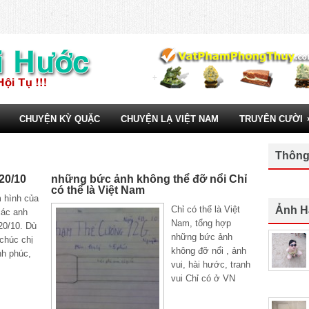
CHUYỆN KỲ QUẶC
CHUYỆN LẠ VIỆT NAM
TRUYÊN CƯỜI
Thông
20/10
những bức ảnh không thể đỡ nổi Chỉ
có thể là Việt Nam
 hình của
Chỉ có thể là Việt
Ảnh H
các anh
Nam, tổng hợp
20/10. Dù
những bức ảnh
 chúc chị
không đỡ nổi , ảnh
nh phúc,
vui, hài hước, tranh
vui Chỉ có ở VN