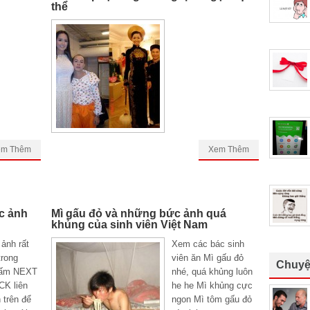
thể
em Thêm
Xem Thêm
c ảnh
Mì gấu đỏ và những bức ảnh quá
khủng của sinh viên Việt Nam
ảnh rất
Xem các bác sinh
trong
viên ăn Mì gấu đỏ
Chuyệ
Bấm NEXT
nhé, quá khủng luôn
CK liên
he he Mì khủng cực
 trên để
ngon Mì tôm gấu đỏ