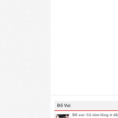
Đố Vui
Đố vui: Có túm lông ở đ