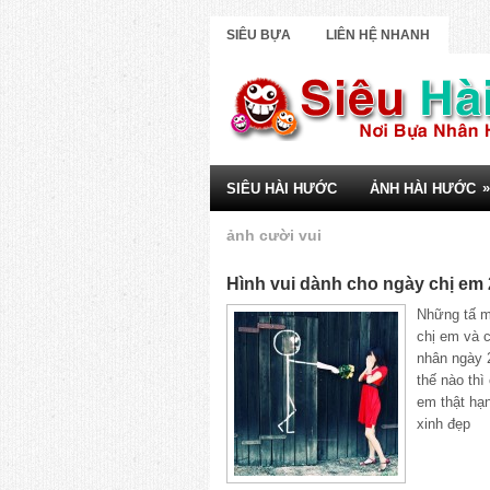
SIÊU BỰA
LIÊN HỆ NHANH
»
SIÊU HÀI HƯỚC
ẢNH HÀI HƯỚC
ảnh cười vui
Hình vui dành cho ngày chị em 
Những tấ m
chị em và 
nhân ngày 
thế nào thì
em thật hạ
xinh đẹp