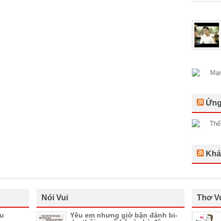
Ứng
Khá
Nói Vui
Thơ V
ầu
Yêu em nhưng giờ bận đánh bi-