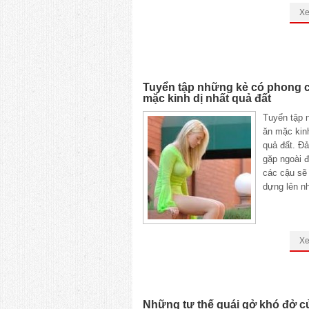
X
Tuyển tập những kẻ có phong 
mặc kinh dị nhất quả đất
Tuyển tập 
ăn mặc kinh
quả đất. Đ
gặp ngoài 
các cậu sẽ
dựng lên n
X
Những tư thế quái gở khó đở củ