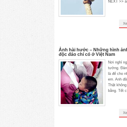
NEXT >> ả
X
Ảnh hài hước – Những hình ản
độc đáo chỉ có ở Việt Nam
Nơi nghỉ ng
tưởng. Đàn
là để cho n
em. Anh đây
Thật không
bằng. Tết c
X