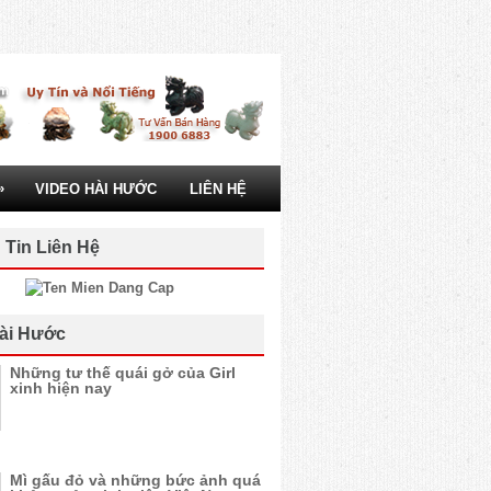
»
VIDEO HÀI HƯỚC
LIÊN HỆ
 Tin Liên Hệ
ài Hước
Những tư thế quái gở của Girl
xinh hiện nay
Mì gấu đỏ và những bức ảnh quá