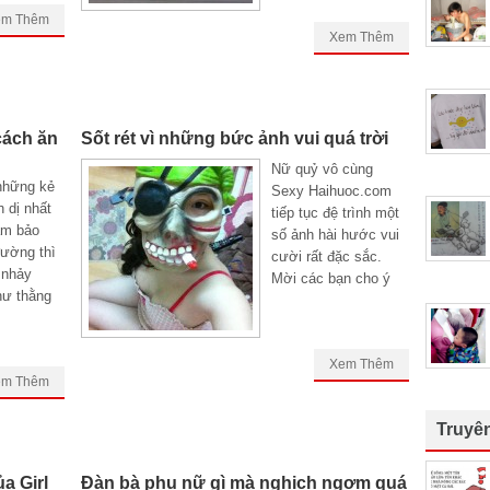
em Thêm
Xem Thêm
cách ăn
Sốt rét vì những bức ảnh vui quá trời
Nữ quỷ vô cùng
những kẻ
Sexy Haihuoc.com
 dị nhất
tiếp tục đệ trình một
ảm bảo
số ảnh hài hước vui
đường thì
cười rất đặc sắc.
 nhảy
Mời các bạn cho ý
hư thằng
Xem Thêm
em Thêm
Truyê
a Girl
Đàn bà phụ nữ gì mà nghịch ngợm quá