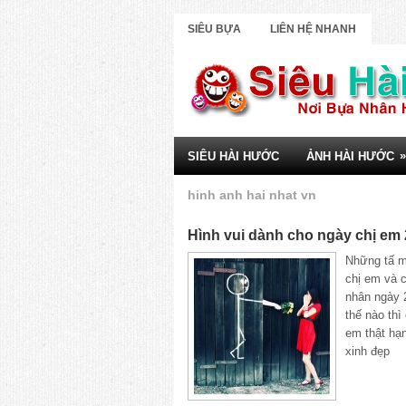
SIÊU BỰA
LIÊN HỆ NHANH
»
SIÊU HÀI HƯỚC
ẢNH HÀI HƯỚC
hinh anh hai nhat vn
Hình vui dành cho ngày chị em 
Những tấ m
chị em và 
nhân ngày 
thế nào thì
em thật hạ
xinh đẹp