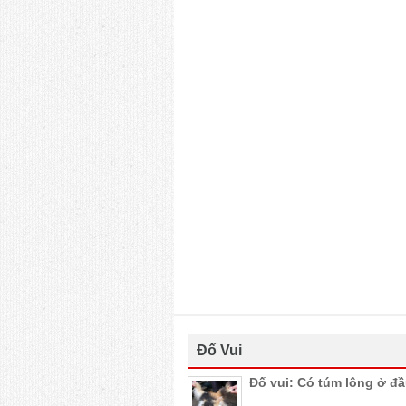
Đố Vui
Đố vui: Có túm lông ở đ