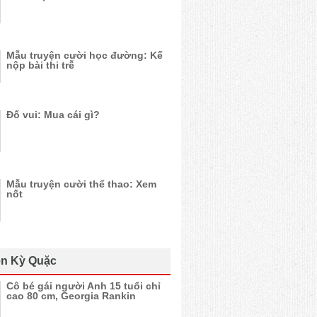
Mẫu truyện cười học đường: Kế
nộp bài thi trễ
Đố vui: Mua cái gì?
Mẫu truyện cười thể thao: Xem
nốt
n Kỳ Quặc
Cô bé gái người Anh 15 tuổi chỉ
cao 80 cm, Georgia Rankin