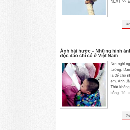
NEXT >> ả
X
Ảnh hài hước – Những hình ản
độc đáo chỉ có ở Việt Nam
Nơi nghỉ ng
tưởng. Đàn
là để cho n
em. Anh đây
Thật không
bằng. Tết c
X