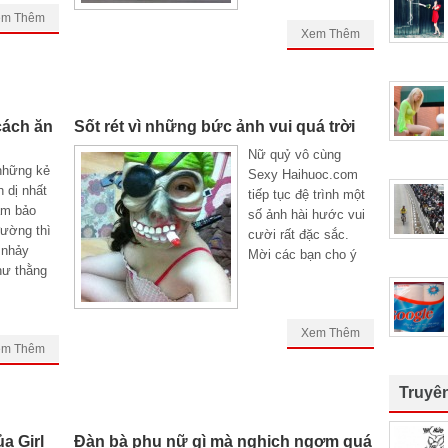
em Thêm
Xem Thêm
cách ăn
Sốt rét vì những bức ảnh vui quá trời
Nữ quỷ vô cùng
những kẻ
Sexy Haihuoc.com
 dị nhất
tiếp tục đệ trình một
ảm bảo
số ảnh hài hước vui
đường thì
cười rất đặc sắc.
 nhảy
Mời các bạn cho ý
hư thằng
Xem Thêm
em Thêm
Truyê
a Girl
Đàn bà phụ nữ gì mà nghịch ngợm quá