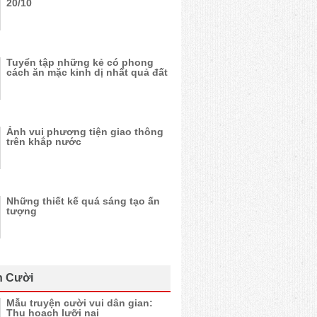
20/10
Tuyển tập những kẻ có phong
cách ăn mặc kinh dị nhất quả đất
Ảnh vui phương tiện giao thông
trên khắp nước
Những thiết kế quá sáng tạo ấn
tượng
n Cười
Mẫu truyện cười vui dân gian:
Thu hoạch lưỡi nai