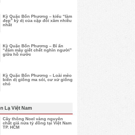
Kỳ Quặc Bốn Phương – kiểu “làm
đẹp” kỳ dị của cặp đôi xăm nhiều
nhất
Kỳ Quặc Bốn Phương – Bí ẩn
“đám mây giết chết nghìn người”
giữa hồ nước
Kỳ Quặc Bốn Phương – Loài mèo
biến dị giống ma sói, cư xử giống
chó
n Lạ Việt Nam
Cây thông Noel vàng nguyên
chất giá nửa tỷ đồng tại Việt Nam
TP. HCM