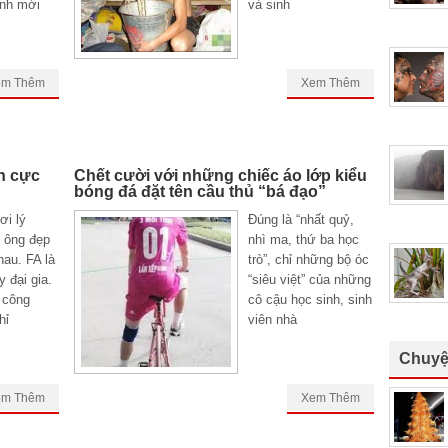
nh mới
và sinh
em Thêm
Xem Thêm
h cực
Chết cười với những chiếc áo lớp kiểu
bóng đá đặt tên cầu thủ “bá đạo”
ơi lý
Đúng là “nhất quỷ,
 ông đẹp
nhì ma, thứ ba học
hau. FA là
trò”, chỉ những bộ óc
 đại gia.
“siêu việt” của những
 công
cô cậu học sinh, sinh
hỉ
viên nhà
Chuyệ
em Thêm
Xem Thêm