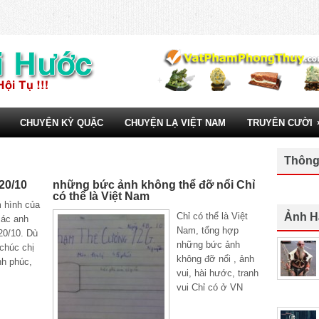
CHUYỆN KỲ QUẶC
CHUYỆN LẠ VIỆT NAM
TRUYÊN CƯỜI
Thông
20/10
những bức ảnh không thể đỡ nổi Chỉ
có thể là Việt Nam
 hình của
Chỉ có thể là Việt
Ảnh H
các anh
Nam, tổng hợp
20/10. Dù
những bức ảnh
 chúc chị
không đỡ nổi , ảnh
nh phúc,
vui, hài hước, tranh
vui Chỉ có ở VN