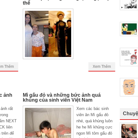
thể
em Thêm
Xem Thêm
c ảnh
Mì gấu đỏ và những bức ảnh quá
khủng của sinh viên Việt Nam
ảnh rất
Xem các bác sinh
Chuyệ
trong
viên ăn Mì gấu đỏ
Bấm NEXT
nhé, quá khủng luôn
CK liên
he he Mì khủng cực
 trên để
ngon Mì tôm gấu đỏ