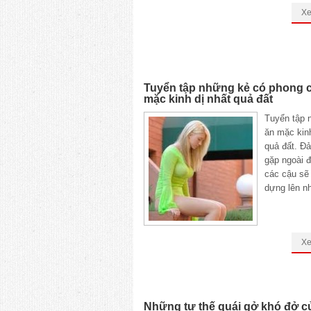
X
Tuyển tập những kẻ có phong 
mặc kinh dị nhất quả đất
Tuyển tập 
ăn mặc kinh
quả đất. Đ
gặp ngoài 
các cậu sẽ
dựng lên n
X
Những tư thế quái gở khó đở củ