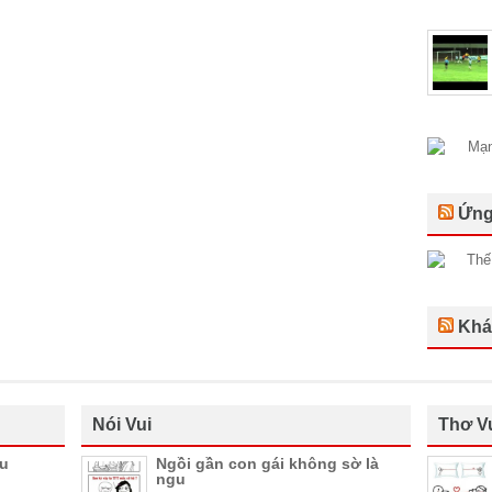
Ứng
Khá
Nói Vui
Thơ V
ầu
Ngồi gần con gái không sờ là
ngu