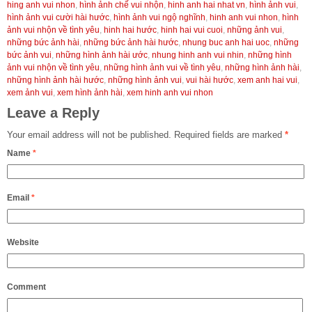
hing anh vui nhon
,
hình ảnh chế vui nhộn
,
hinh anh hai nhat vn
,
hình ảnh vui
,
hình ảnh vui cười hài hước
,
hình ảnh vui ngộ nghĩnh
,
hinh anh vui nhon
,
hình
ảnh vui nhộn về tình yêu
,
hinh hai hước
,
hinh hai vui cuoi
,
những ảnh vui
,
những bức ảnh hài
,
những bức ảnh hài hước
,
nhung buc anh hai uoc
,
những
bức ảnh vui
,
những hình ảnh hài ước
,
nhung hinh anh vui nhin
,
những hình
ảnh vui nhộn về tình yêu
,
những hình ảnh vui về tình yêu
,
những hình ảnh hài
,
những hình ảnh hài hước
,
những hình ảnh vui
,
vui hài hước
,
xem anh hai vui
,
xem ảnh vui
,
xem hình ảnh hài
,
xem hinh anh vui nhon
Leave a Reply
Your email address will not be published.
Required fields are marked
*
Name
*
Email
*
Website
Comment