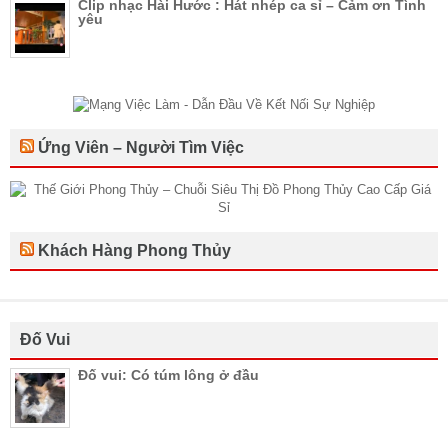
Clip nhạc Hài Hước : Hát nhép ca sỉ – Cảm ơn Tình
yêu
Ứng Viên – Người Tìm Việc
Khách Hàng Phong Thủy
Đố Vui
Đố vui: Có túm lông ở đầu