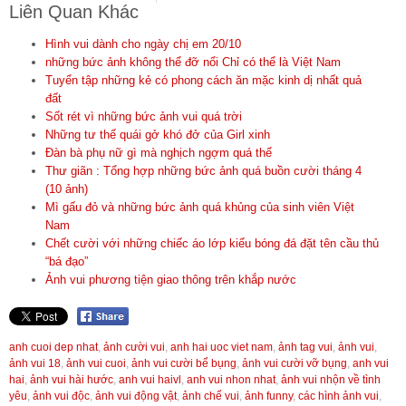
Liên Quan Khác
Hình vui dành cho ngày chị em 20/10
những bức ảnh không thể đỡ nổi Chỉ có thể là Việt Nam
Tuyển tập những kẻ có phong cách ăn mặc kinh dị nhất quả
đất
Sốt rét vì những bức ảnh vui quá trời
Những tư thế quái gở khó đở của Girl xinh
Đàn bà phụ nữ gì mà nghịch ngợm quá thể
Thư giãn : Tổng hợp những bức ảnh quá buồn cười tháng 4
(10 ảnh)
Mì gấu đỏ và những bức ảnh quá khủng của sinh viên Việt
Nam
Chết cười với những chiếc áo lớp kiểu bóng đá đặt tên cầu thủ
“bá đạo”
Ảnh vui phương tiện giao thông trên khắp nước
anh cuoi dep nhat
,
ảnh cười vui
,
anh hai uoc viet nam
,
ảnh tag vui
,
ảnh vui
,
ảnh vui 18
,
ảnh vui cuoi
,
ảnh vui cười bể bụng
,
ảnh vui cười vỡ bụng
,
anh vui
hai
,
ảnh vui hài hước
,
anh vui haivl
,
anh vui nhon nhat
,
ảnh vui nhộn về tình
yêu
,
ảnh vui độc
,
ảnh vui động vật
,
ảnh chế vui
,
ảnh funny
,
các hình ảnh vui
,