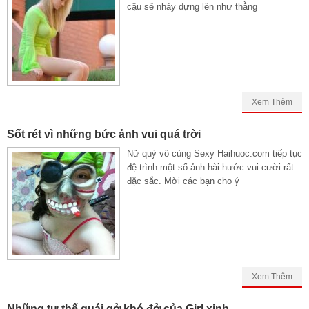
cậu sẽ nhảy dựng lên như thằng
Xem Thêm
Sốt rét vì những bức ảnh vui quá trời
Nữ quỷ vô cùng Sexy Haihuoc.com tiếp tục
đệ trình một số ảnh hài hước vui cười rất
đặc sắc. Mời các bạn cho ý
Xem Thêm
Những tư thế quái gở khó đở của Girl xinh