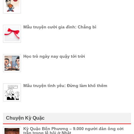
Mẫu truyện cười gia đình: Chẳng bì
Học trò ngày nay quậy tới trời
Mấu truyện tình yêu: Đừng làm khổ thêm
Chuyện Kỳ Quặc
Kỳ Quặc Bốn Phương – 9.000 người đàn ông cởi
trần trong lễ hội ở Nhật