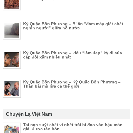
Kỳ Quặc Bốn Phương – Bí ẩn “đám mây giết chết
nghìn người” giữa hồ nước
Kỳ Quặc Bốn Phương – kiểu “làm đẹp” kỳ dị của
cặp đôi xăm nhiều nhất
Kỳ Quặc Bốn Phương – Kỳ Quặc Bốn Phương –
Thần bài mù lừa cả thế giới
Chuyện Lạ Việt Nam
Tai nạn suýt chết vì nhét trái bí đao vào hậu môn
giải được táo bón