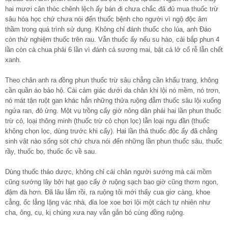
hai mươi cân thóc chênh lệch ấy bán đi chưa chắc đã đủ mua thuốc trừ
sâu hóa học chứ chưa nói đến thuốc bệnh cho người vì ngộ độc âm
thầm trong quá trình sử dụng. Không chỉ đánh thuốc cho lúa, anh Đáo
còn thử nghiệm thuốc trên rau. Vẫn thuốc ấy nếu su hào, cải bắp phun 4
lần còn cà chua phải 6 lần vì đánh cả sương mai, bật cả lở cổ rễ lẫn chết
xanh.
Theo chân anh ra đồng phun thuốc trừ sâu chẳng cần khẩu trang, không
cần quần áo bảo hộ. Cái cảm giác dưới da chân khi lội nó mềm, nó trơn,
nó mát tận ruột gan khác hẳn những thửa ruộng đẫm thuốc sâu lội xuống
ngứa ran, đỏ ửng. Một vụ trồng cấy giờ nông dân phải hai lần phun thuốc
trừ cỏ, loại thông minh (thuốc trừ cỏ chọn lọc) lẫn loại ngu đần (thuốc
không chọn lọc, dùng trước khi cấy). Hai lần thả thuốc độc ấy đã chẳng
sinh vật nào sống sót chứ chưa nói đến những lần phun thuốc sâu, thuốc
rầy, thuốc bọ, thuốc ốc về sau.
Dùng thuốc thảo dược, không chỉ cái chân người sướng mà cái mồm
cũng sướng lây bởi hạt gạo cấy ở ruộng sạch bao giờ cũng thơm ngon,
đậm đà hơn. Đã lâu lắm rồi, ra ruộng tôi mới thấy cua giơ càng, khoe
cẳng, ốc lẳng lặng vác nhà, đỉa loe xoe bơi lội một cách tự nhiên như
cha, ông, cụ, kị chúng xưa nay vẫn gắn bó cùng đồng ruộng.