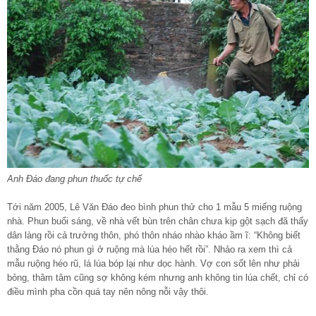
Anh Đáo đang phun thuốc tự chế
Tới năm 2005, Lê Văn Đáo đeo bình phun thử cho 1 mẫu 5 miếng ruộng
nhà. Phun buổi sáng, về nhà vết bùn trên chân chưa kịp gột sạch đã thấy
dân làng rồi cả trưởng thôn, phó thôn nháo nhào kháo ầm ĩ: “Không biết
thằng Đáo nó phun gì ở ruộng mà lúa héo hết rồi”. Nhảo ra xem thì cả
mẫu ruộng héo rũ, lá lúa bóp lại như dọc hành. Vợ con sốt lên như phải
bỏng, thâm tâm cũng sợ không kém nhưng anh không tin lúa chết, chỉ có
điều mình pha cồn quá tay nên nông nỗi vậy thôi.