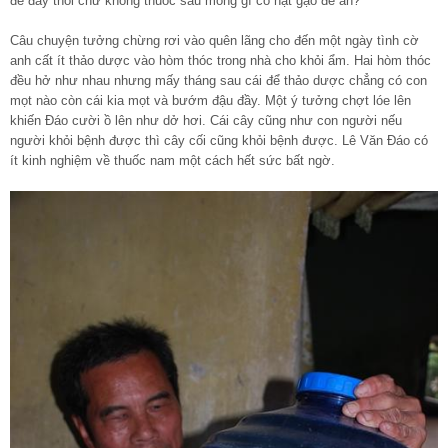
để đấy thôi chứ không thuốc sâu mong gì có hạt gạo để ăn?
Câu chuyện tưởng chừng rơi vào quên lãng cho đến một ngày tình cờ
anh cất ít thảo dược vào hòm thóc trong nhà cho khỏi ẩm. Hai hòm thóc
đều hở như nhau nhưng mấy tháng sau cái để thảo dược chẳng có con
mọt nào còn cái kia mọt và bướm đậu đầy. Một ý tưởng chợt lóe lên
khiến Đáo cười ồ lên như dở hơi. Cái cây cũng như con người nếu
người khỏi bệnh được thì cây cối cũng khỏi bệnh được. Lê Văn Đáo có
ít kinh nghiệm về thuốc nam một cách hết sức bất ngờ.