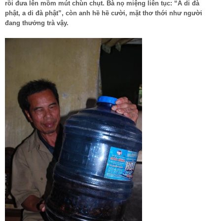
rồi đưa lên mồm mút chùn chụt. Bà nọ miệng liên tục: “A di đà
phật, a di đà phật”, còn anh hề hề cười, mặt thơ thới như người
đang thưởng trà vậy.