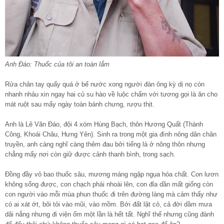
Anh Đáo: Thuốc của tôi an toàn lắm
Rửa chân tay quấy quá ở bể nước xong người đàn ông kỳ dị nọ còn
nhanh nhảu xin ngay hai củ su hào về luộc chấm với tương gọi là ăn cho
mát ruột sau mấy ngày toàn bánh chưng, rượu thịt.
Anh là Lê Văn Đáo, đội 4 xóm Hùng Bạch, thôn Hương Quất (Thành
Công, Khoái Châu, Hưng Yên). Sinh ra trong một gia đình nông dân chân
truyền, anh càng nghĩ càng thêm đau bởi tiếng là ở nông thôn nhưng
chẳng mấy nơi còn giữ được cảnh thanh bình, trong sạch.
Đồng đầy vỏ bao thuốc sâu, mương máng ngập ngụa hóa chất. Con lươn
không sống được, con chạch phải nhoài lên, con đỉa dần mất giống còn
con người vào mỗi mùa phun thuốc đi trên đường làng mà cảm thấy như
có ai xát ớt, bôi tỏi vào mũi, vào mồm. Bới đất lật cỏ, cả đời dầm mưa
dãi nắng nhưng đi viện ốm một lần là hết tất. Nghĩ thế nhưng cũng đành