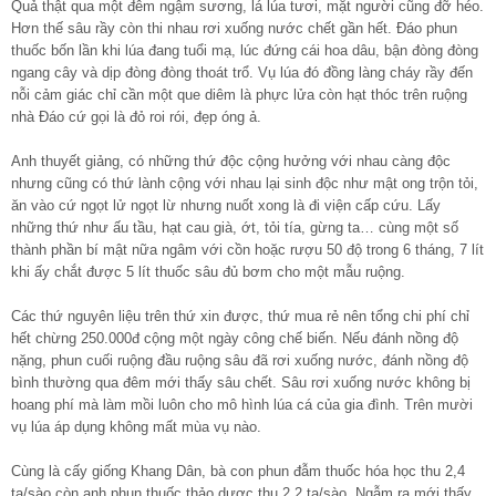
Quả thật qua một đêm ngậm sương, lá lúa tươi, mặt người cũng đỡ héo.
Hơn thế sâu rầy còn thi nhau rơi xuống nước chết gần hết. Đáo phun
thuốc bốn lần khi lúa đang tuổi mạ, lúc đứng cái hoa dâu, bận đòng đòng
ngang cây và dịp đòng đòng thoát trổ. Vụ lúa đó đồng làng cháy rầy đến
nỗi cảm giác chỉ cần một que diêm là phực lửa còn hạt thóc trên ruộng
nhà Đáo cứ gọi là đỏ roi rói, đẹp óng ả.
Anh thuyết giảng, có những thứ độc cộng hưởng với nhau càng độc
nhưng cũng có thứ lành cộng với nhau lại sinh độc như mật ong trộn tỏi,
ăn vào cứ ngọt lử ngọt lừ nhưng nuốt xong là đi viện cấp cứu. Lấy
những thứ như ấu tầu, hạt cau già, ớt, tỏi tía, gừng ta… cùng một số
thành phần bí mật nữa ngâm với cồn hoặc rượu 50 độ trong 6 tháng, 7 lít
khi ấy chắt được 5 lít thuốc sâu đủ bơm cho một mẫu ruộng.
Các thứ nguyên liệu trên thứ xin được, thứ mua rẻ nên tổng chi phí chỉ
hết chừng 250.000đ cộng một ngày công chế biến. Nếu đánh nồng độ
nặng, phun cuối ruộng đầu ruộng sâu đã rơi xuống nước, đánh nồng độ
bình thường qua đêm mới thấy sâu chết. Sâu rơi xuống nước không bị
hoang phí mà làm mồi luôn cho mô hình lúa cá của gia đình. Trên mười
vụ lúa áp dụng không mất mùa vụ nào.
Cùng là cấy giống Khang Dân, bà con phun đẫm thuốc hóa học thu 2,4
tạ/sào còn anh phun thuốc thảo dược thu 2,2 tạ/sào. Ngẫm ra mới thấy