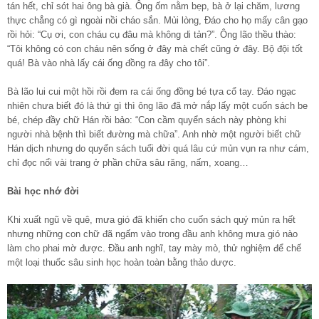
tán hết, chỉ sót hai ông bà già. Ông ốm nằm bẹp, bà ở lại chăm, lương
thực chẳng có gì ngoài nồi cháo sắn. Mủi lòng, Đáo cho họ mấy cân gạo
rồi hỏi: “Cụ ơi, con cháu cụ đâu mà không di tản?”. Ông lão thều thào:
“Tôi không có con cháu nên sống ở đây mà chết cũng ở đây. Bộ đội tốt
quá! Bà vào nhà lấy cái ống đồng ra đây cho tôi”.
Bà lão lui cui một hồi rồi đem ra cái ống đồng bé tựa cổ tay. Đáo ngạc
nhiên chưa biết đó là thứ gì thì ông lão đã mở nắp lấy một cuốn sách be
bé, chép đầy chữ Hán rồi bảo: “Con cầm quyển sách này phòng khi
người nhà bệnh thì biết đường mà chữa”. Anh nhờ một người biết chữ
Hán dịch nhưng do quyển sách tuổi đời quá lâu cứ mủn vụn ra như cám,
chỉ đọc nổi vài trang ở phần chữa sâu răng, nấm, xoang…
Bài học nhớ đời
Khi xuất ngũ về quê, mưa gió đã khiến cho cuốn sách quý mủn ra hết
nhưng những con chữ đã ngấm vào trong đầu anh không mưa gió nào
làm cho phai mờ được. Đầu anh nghĩ, tay mày mò, thử nghiệm để chế
một loại thuốc sâu sinh học hoàn toàn bằng thảo dược.