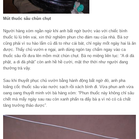
Mút thuốc sâu chùn chụt
Người hàng xóm ngần ngừ khi anh bất ngờ bước vào với chiếc bình
thuốc lù lù trên vai, xin thử nghiệm phun cho đám rau của nhà. Bà sợ
cũng phải vì su hào lắm củ đã to như cái bát, chỉ ngày mốt ngày hai là ăn
được. Thấy chủ vườn e ngại, anh dùng ngón tay chấm ngay vào ca
thuốc sâu rồi đưa lên mồm mút chùn chụt. Bà nọ miệng liên tục: “A di đà
phật, a di đà phật” còn anh hề hề cười, mặt thơ thới như người đang
thưởng trà vậy.
Sau khi thuyết phục chủ vườn bằng hành động bất ngờ đó, anh pha
loãng cốc thuốc sâu vào nước sạch rồi xách bình đi. Vừa phun anh vừa
oang oang thuyết minh với bà hàng xóm: “Phun thuốc này không chỉ sâu
chết mà mấy ngày sau rau còn xanh phấn ra đấy bà ạ vì nó có cả chất
tăng trưởng thảo dược”.