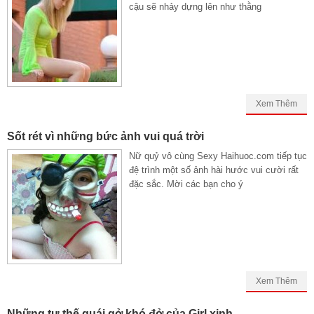
cậu sẽ nhảy dựng lên như thằng
Xem Thêm
Sốt rét vì những bức ảnh vui quá trời
Nữ quỷ vô cùng Sexy Haihuoc.com tiếp tục
đệ trình một số ảnh hài hước vui cười rất
đặc sắc. Mời các bạn cho ý
Xem Thêm
Những tư thế quái gở khó đở của Girl xinh