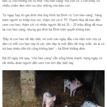
heo 11 con không chỉ có một “chú heo vàng” mà còn có 3 con khác có
nhiều chấm đen nhìn xa như những chú báo con…
Từ ngày hay tin gia đình nhà ông Hính bà Đình có “con heo vàng”, hàng
trăm người từ khắp mọi nơi, thậm chí cả ở TP. Thanh Hóa đã kéo đến
xem con heo, thậm chí có nhiều người đã trả 15 – 20 triệu đồng để mua
lại con heo vàng, nhưng gia đình bà Đình kiên quyết không bán.
“Đây là con heo rất đặc biệt, nó sinh vào ngày đầu của năm mới mà cả
đàn có mỗi con heo này là cái, nên đây là một điều rất may mắn, dù ai có
trả bao nhiêu tiền tôi cũng không bán” – bà Đình khẳng định.
Đã 20 ngày trôi qua, “chú heo vàng” vẫn sống khỏe mạnh, hàng ngày có
rất nhiều đoàn người đến xem con lợn đặc biệt này.