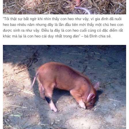
“Tôi thật sự bất ngờ khi nhìn thấy con heo như vậy, vì gia đình đã nuôi
heo bao nhiêu năm nhưng đây là lần đầu tiên mới thấy một chú heo con
được sinh ra như vậy. Điều lạ đây là con heo cuối cùng có đặc điểm rất
khác mà lại là con heo cái duy nhất trong đàn” – bà Đình chia sẻ.