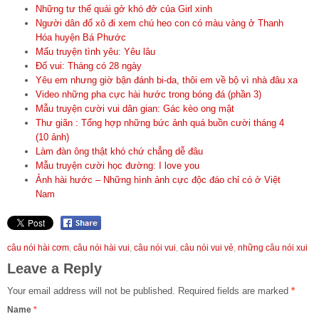
Những tư thế quái gở khó đở của Girl xinh
Người dân đổ xô đi xem chú heo con có màu vàng ở Thanh
Hóa huyện Bá Phước
Mấu truyện tình yêu: Yêu lâu
Đố vui: Tháng có 28 ngày
Yêu em nhưng giờ bận đánh bi-da, thôi em về bộ vì nhà đâu xa
Video những pha cực hài hước trong bóng đá (phần 3)
Mẫu truyện cười vui dân gian: Gác kèo ong mật
Thư giãn : Tổng hợp những bức ảnh quá buồn cười tháng 4
(10 ảnh)
Làm đàn ông thật khó chứ chẳng dễ đâu
Mẫu truyện cười học đường: I love you
Ảnh hài hước – Những hình ảnh cực độc đáo chỉ có ở Việt
Nam
câu nói hài cơm
,
câu nói hài vui
,
câu nói vui
,
câu nói vui vẻ
,
những câu nói xui
Leave a Reply
Your email address will not be published.
Required fields are marked
*
Name
*