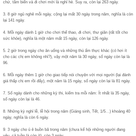
chứ, tắm biển và đi chơi mới là nghỉ hè. Suy ra, còn lại 263 ngày.
3. 8 giờ ngủ nghê mỗi ngày, cộng lại mất 30 ngày trong năm, nghĩa là còn
lại 141 ngày.
4. Mỗi ngày dành 1 giờ cho chơi thể thao, đi chơi, thư giãn (rất tốt cho
sức khỏe), nghĩa là một năm mất 15 ngày, còn lại 126 ngày.
5. 2 giờ trong ngày cho ăn uống và những thú ẩm thực khác (có hơi ít
cho các chị em không nhỉ?), vậy một năm là 30 ngày, số ngày còn lại là
96.
6. Mỗi ngày thêm 1 giờ cho giao tiếp nói chuyện với mọi người (lại đánh
giá thấp chị em rồi đấy), một năm là 15 ngày, số ngày còn lại là 81 ngày.
7. Số ngày dành cho những kỳ thi, kiểm tra mỗi năm: Ít nhất là 35 ngày,
số ngày còn lại là 46.
8. Những kỳ nghỉ lễ, lễ hội trong năm (Giáng sinh, Tết, 1/5…) khoảng 40
ngày, nghĩa là còn 6 ngày.
9. 3 ngày cho ủ ê buồn bã trong năm (chưa kể hội những người đang
yêu, cả tuần là còn ít), còn 3 ngày.