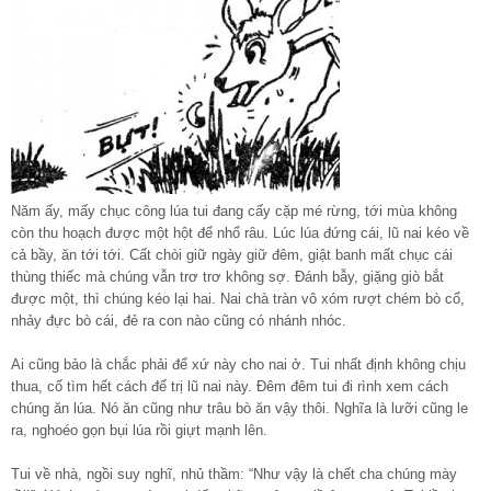
Năm ấy, mấy chục công lúa tui đang cấy cặp mé rừng, tới mùa không
còn thu hoạch được một hột để nhổ râu. Lúc lúa đứng cái, lũ nai kéo về
cả bầy, ăn tới tới. Cất chòi giữ ngày giữ đêm, giật banh mất chục cái
thùng thiếc mà chúng vẫn trơ trơ không sợ. Đánh bẫy, giặng giò bắt
được một, thì chúng kéo lại hai. Nai chà tràn vô xóm rượt chém bò cổ,
nhảy đực bò cái, đẻ ra con nào cũng có nhánh nhóc.
Ai cũng bảo là chắc phải để xứ này cho nai ở. Tui nhất định không chịu
thua, cố tìm hết cách để trị lũ nai này. Đêm đêm tui đi rình xem cách
chúng ăn lúa. Nó ăn cũng như trâu bò ăn vậy thôi. Nghĩa là lưỡi cũng le
ra, nghoéo gọn bụi lúa rồi giựt mạnh lên.
Tui về nhà, ngồi suy nghĩ, nhủ thầm: “Như vậy là chết cha chúng mày