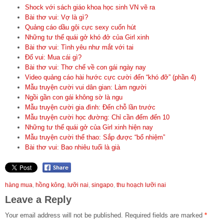
Shock với sách giáo khoa học sinh VN vẽ ra
Bài thơ vui: Vợ là gì?
Quảng cáo dầu gội cực sexy cuốn hút
Những tư thế quái gở khó đở của Girl xinh
Bài thơ vui: Tình yêu như mắt với tai
Đố vui: Mua cái gì?
Bài thơ vui: Thơ chế về con gái ngày nay
Video quảng cáo hài hước cực cười đến “khó đỡ” (phần 4)
Mẫu truyện cười vui dân gian: Làm người
Ngồi gần con gái không sờ là ngu
Mẫu truyện cười gia đình: Đến chỗ lần trước
Mẫu truyện cười học đường: Chỉ cần đếm đến 10
Những tư thế quái gở của Girl xinh hiện nay
Mẫu truyện cười thể thao: Sắp được “bổ nhiệm”
Bài thơ vui: Bao nhiêu tuổi là già
hàng mua
,
hồng kông
,
lưỡi nai
,
singapo
,
thu hoạch lưỡi nai
Leave a Reply
Your email address will not be published.
Required fields are marked
*