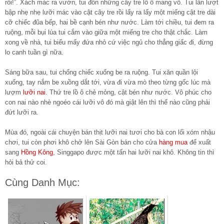
rồi!”. Xách mác ra vườn, tui đốn những cây tre lồ ô mang vô. Tui lần lượt
bập nhẹ nhẹ lưỡi mác vào cật cây tre rồi lẩy ra lấy một miếng cật tre dài
cỡ chiếc đũa bếp, hai bề cạnh bén như nước. Làm tới chiều, tui đem ra
ruộng, mỗi bụi lúa tui cắm vào giữa một miếng tre cho thật chắc. Làm
xong về nhà, tui biểu mấy đứa nhỏ cứ việc ngủ cho thẳng giấc đi, đừng
lo canh tuần gì nữa.
Sáng bữa sau, tui chống chiếc xuống be ra ruộng. Tui xăn quần lội
xuống, tay nắm be xuồng dắt tới, vừa đi vừa mò theo từng gốc lúc mà
lượm
lưỡi nai
. Thứ tre lồ ô chẻ mỏng, cật bén như nước. Vô phúc cho
con nai nào nhè ngoéo cái lưỡi vô đó mà giật lên thì thế nào cũng phải
đứt lưỡi ra.
Mùa đó, ngoài cái chuyện bán thịt lưỡi nai tươi cho bà con lối xóm nhậu
chơi, tui còn phơi khô chở lên Sài Gòn bán cho cửa
hàng mua
để xuất
sang
Hồng Kông
, Singgapo được một tấn hai lưỡi nai khô. Không tin thì
hỏi bả thử coi.
Cùng Danh Mục: