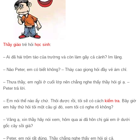
Thầy giáo
trẻ hỏi
học sinh
:
– Ai đã hái trộm táo của trường và còn làm gãy cả cành? Im lặng.
– Nào Peter, em có biết không? – Thày cao giọng hỏi đầy vẻ ám chỉ.
– Thưa thầy, em ngồi ở cuối lớp nên chẳng nghe thấy thầy hỏi gì ạ. –
Peter trả lời.
– Em nói thế nào ấy chứ. Thôi được rồi, tôi sẽ có cách
kiểm tra
. Bây giờ
em hãy thử hỏi tôi một câu gì đó, xem tôi có nghe rõ không?
– Vâng ạ, xin thầy hãy nói xem, hôm qua ai đã hôn chị gái em ở dưới
gốc cây sồi già?
– Peter, em nói rất đúng. Thầy chẳng nghe thấy em hỏi gì cả.