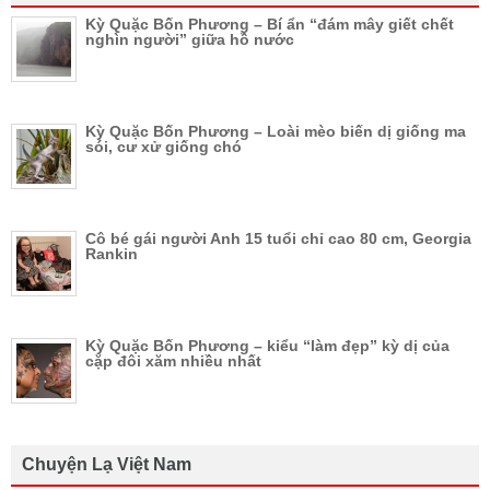
Kỳ Quặc Bốn Phương – Bí ẩn “đám mây giết chết
nghìn người” giữa hồ nước
Kỳ Quặc Bốn Phương – Loài mèo biến dị giống ma
sói, cư xử giống chó
Cô bé gái người Anh 15 tuổi chỉ cao 80 cm, Georgia
Rankin
Kỳ Quặc Bốn Phương – kiểu “làm đẹp” kỳ dị của
cặp đôi xăm nhiều nhất
Chuyện Lạ Việt Nam