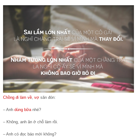
Chồng đi làm về
,
vợ
săn đón:
– Anh
dùng bữa
nhé?
– Không, anh ăn ở chỗ làm rồi.
– Anh có đọc báo mới không?