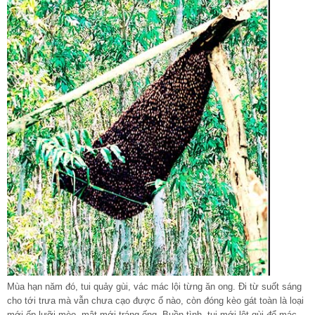
Mùa hạn năm đó, tui quảy gùi, vác mác lội từng ăn ong. Đi từ suốt sáng
cho tới trưa mà vẫn chưa cạo được ổ nào, còn đóng kèo gát toàn là loại
mới ốp lưỡi mèo, mật mới tráng ống. Buồn tình, tui mới lột gùi để mác