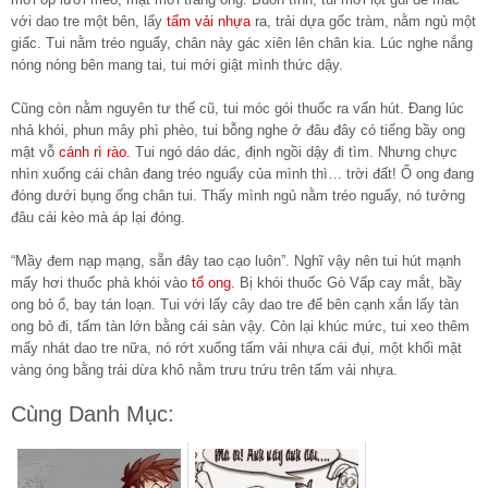
với dao tre một bên, lấy
tấm vải nhựa
ra, trải dựa gốc tràm, nằm ngủ một
giấc. Tui nằm tréo nguẩy, chân này gác xiên lên chân kia. Lúc nghe nắng
nóng nóng bên mang tai, tui mới giật mình thức dậy.
Cũng còn nằm nguyên tư thế cũ, tui móc gói thuốc ra vấn hút. Đang lúc
nhả khói, phun mây phì phèo, tui bỗng nghe ở đâu đây có tiếng bầy ong
mật vỗ
cánh rì rào
. Tui ngó dáo dác, định ngồi dậy đi tìm. Nhưng chực
nhìn xuống cái chân đang tréo nguẩy của mình thì… trời đất! Ổ ong đang
đóng dưới bụng ống chân tui. Thấy mình ngủ nằm tréo nguẩy, nó tưởng
đâu cái kèo mà áp lại đóng.
“Mầy đem nạp mạng, sẵn đây tao cạo luôn”. Nghĩ vậy nên tui hút mạnh
mấy hơi thuốc phà khói vào
tổ ong
. Bị khói thuốc Gò Vấp cay mắt, bầy
ong bỏ ổ, bay tán loạn. Tui với lấy cây dao tre để bên cạnh xắn lấy tàn
ong bỏ đi, tấm tàn lớn bằng cái sàn vậy. Còn lại khúc mức, tui xeo thêm
mấy nhát dao tre nữa, nó rớt xuống tấm vải nhựa cái đụi, một khối mật
vàng óng bằng trái dừa khô nằm trưu trứu trên tấm vải nhựa.
Cùng Danh Mục: