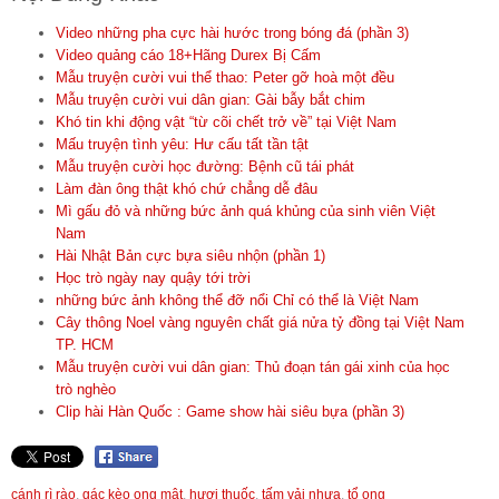
Video những pha cực hài hước trong bóng đá (phần 3)
Video quảng cáo 18+Hãng Durex Bị Cấm
Mẫu truyện cười vui thể thao: Peter gỡ hoà một đều
Mẫu truyện cười vui dân gian: Gài bẫy bắt chim
Khó tin khi động vật “từ cõi chết trở về” tại Việt Nam
Mấu truyện tình yêu: Hư cấu tất tần tật
Mẫu truyện cười học đường: Bệnh cũ tái phát
Làm đàn ông thật khó chứ chẳng dễ đâu
Mì gấu đỏ và những bức ảnh quá khủng của sinh viên Việt
Nam
Hài Nhật Bản cực bựa siêu nhộn (phần 1)
Học trò ngày nay quậy tới trời
những bức ảnh không thể đỡ nổi Chỉ có thể là Việt Nam
Cây thông Noel vàng nguyên chất giá nửa tỷ đồng tại Việt Nam
TP. HCM
Mẫu truyện cười vui dân gian: Thủ đoạn tán gái xinh của học
trò nghèo
Clip hài Hàn Quốc : Game show hài siêu bựa (phần 3)
cánh rì rào
,
gác kèo ong mật
,
hươi thuốc
,
tấm vải nhựa
,
tổ ong