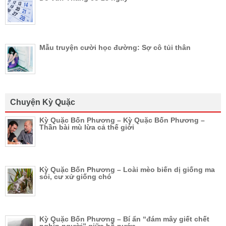
Mẫu truyện cười học đường: Sợ cô tủi thân
Chuyện Kỳ Quặc
Kỳ Quặc Bốn Phương – Kỳ Quặc Bốn Phương –
Thần bài mù lừa cả thế giới
Kỳ Quặc Bốn Phương – Loài mèo biến dị giống ma
sói, cư xử giống chó
Kỳ Quặc Bốn Phương – Bí ẩn “đám mây giết chết