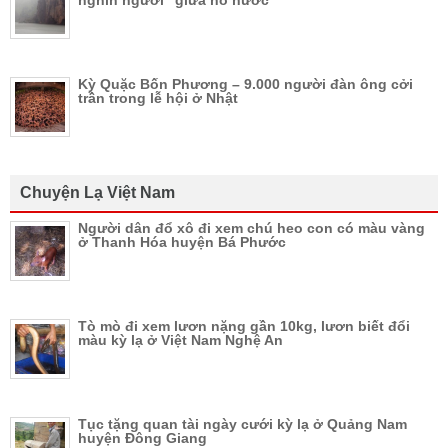
nghìn người” giữa hồ nước
Kỳ Quặc Bốn Phương – 9.000 người đàn ông cởi
trần trong lễ hội ở Nhật
Chuyện Lạ Việt Nam
Người dân đổ xô đi xem chú heo con có màu vàng
ở Thanh Hóa huyện Bá Phước
Tò mò đi xem lươn nặng gần 10kg, lươn biết đổi
màu kỳ lạ ở Việt Nam Nghệ An
Tục tặng quan tài ngày cưới kỳ lạ ở Quảng Nam
huyện Đông Giang