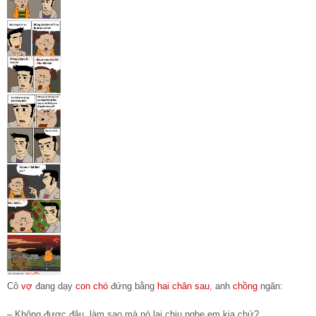
Cô
vợ
đang dạy
con chó
đứng bằng
hai chân sau
, anh
chồng
ngăn:
– Không được đâu, làm sao mà nó lại chịu nghe em kia chứ?