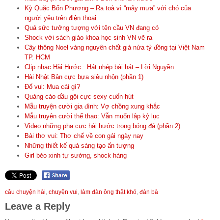
Kỳ Quặc Bốn Phương – Ra toà vì “mây mưa” với chó của
người yêu trên điện thoại
Quá sức tưởng tượng với tên cầu VN đang có
Shock với sách giáo khoa học sinh VN vẽ ra
Cây thông Noel vàng nguyên chất giá nửa tỷ đồng tại Việt Nam
TP. HCM
Clip nhạc Hài Hước : Hát nhép bài hát – Lời Nguyền
Hài Nhật Bản cực bựa siêu nhộn (phần 1)
Đố vui: Mua cái gì?
Quảng cáo dầu gội cực sexy cuốn hút
Mẫu truyện cười gia đình: Vợ chồng xung khắc
Mẫu truyện cười thể thao: Vẫn muốn lập kỷ lục
Video những pha cực hài hước trong bóng đá (phần 2)
Bài thơ vui: Thơ chế về con gái ngày nay
Những thiết kế quá sáng tạo ấn tượng
Girl béo xinh tự sướng, shock hàng
câu chuyện hài
,
chuyện vui
,
làm đàn ông thật khó
,
đàn bà
Leave a Reply