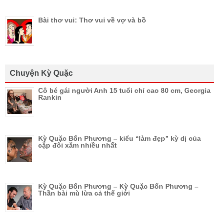
Bài thơ vui: Thơ vui về vợ và bồ
Chuyện Kỳ Quặc
Cô bé gái người Anh 15 tuổi chỉ cao 80 cm, Georgia
Rankin
Kỳ Quặc Bốn Phương – kiểu “làm đẹp” kỳ dị của
cặp đôi xăm nhiều nhất
Kỳ Quặc Bốn Phương – Kỳ Quặc Bốn Phương –
Thần bài mù lừa cả thế giới