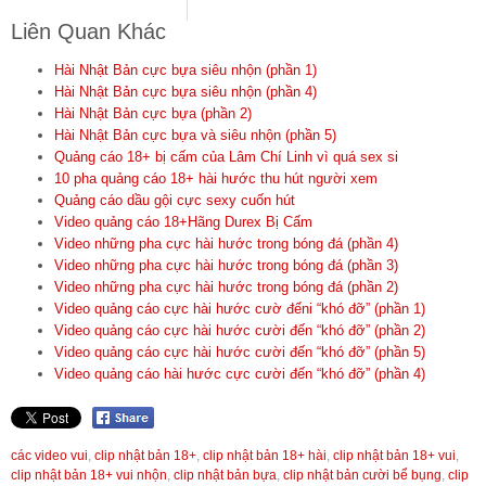
Liên Quan Khác
Hài Nhật Bản cực bựa siêu nhộn (phần 1)
Hài Nhật Bản cực bựa siêu nhộn (phần 4)
Hài Nhật Bản cực bựa (phần 2)
Hài Nhật Bản cực bựa và siêu nhộn (phần 5)
Quảng cáo 18+ bị cấm của Lâm Chí Linh vì quá sex si
10 pha quảng cáo 18+ hài hước thu hút người xem
Quảng cáo dầu gội cực sexy cuốn hút
Video quảng cáo 18+Hãng Durex Bị Cấm
Video những pha cực hài hước trong bóng đá (phần 4)
Video những pha cực hài hước trong bóng đá (phần 3)
Video những pha cực hài hước trong bóng đá (phần 2)
Video quảng cáo cực hài hước cườ đếni “khó đỡ” (phần 1)
Video quảng cáo cực hài hước cười đến “khó đỡ” (phần 2)
Video quảng cáo cực hài hước cười đến “khó đỡ” (phần 5)
Video quảng cáo hài hước cực cười đến “khó đỡ” (phần 4)
các video vui
,
clip nhật bản 18+
,
clip nhật bản 18+ hài
,
clip nhật bản 18+ vui
,
clip nhật bản 18+ vui nhộn
,
clip nhật bản bựa
,
clip nhật bản cười bể bụng
,
clip