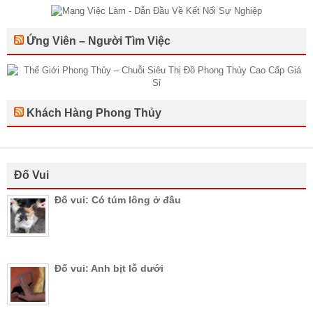
Ứng Viên – Người Tìm Việc
Khách Hàng Phong Thủy
Đố Vui
Đố vui: Có túm lông ở đầu
Đố vui: Anh bịt lỗ dưới