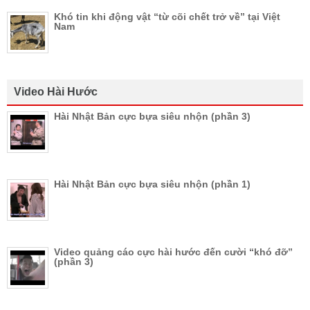
Khó tin khi động vật “từ cõi chết trở về” tại Việt
Nam
Video Hài Hước
Hài Nhật Bản cực bựa siêu nhộn (phần 3)
Hài Nhật Bản cực bựa siêu nhộn (phần 1)
Video quảng cáo cực hài hước đến cười “khó đỡ”
(phần 3)