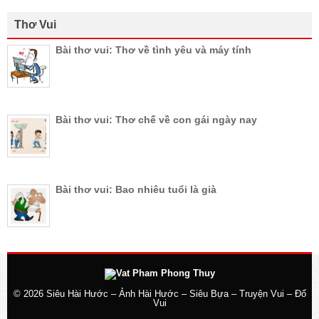
Thơ Vui
Bài thơ vui: Thơ về tình yêu và máy tính
Bài thơ vui: Thơ chế về con gái ngày nay
Bài thơ vui: Bao nhiêu tuổi là già
© 2026
Siêu Hài Hước – Ảnh Hài Hước – Siêu Bựa – Truyện Vui – Đố
Vui