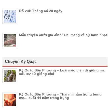
Đố vui: Tháng có 28 ngày
Mẫu truyện cười gia đình: Chỉ mang về sự lạnh nhạt
Chuyện Kỳ Quặc
Kỳ Quặc Bốn Phương – Loài mèo biến dị giống ma
sói, cư xử giống chó
Kỳ Quặc Bốn Phương – Thai nhi nằm trong bụng
mẹ… suốt 44 năm trong bụng