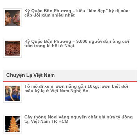
Kỳ Quặc Bốn Phương – kiểu “làm đẹp” kỳ dị của
cặp đôi xăm nhiều nhất
Kỳ Quặc Bốn Phương – 9.000 người đàn ông cởi
trần trong lễ hội ở Nhật
Chuyện Lạ Việt Nam
Tò mò đi xem lươn nặng gần 10kg, lươn biết đổi
màu kỳ lạ ở Việt Nam Nghệ An
Cây thông Noel vàng nguyên chất giá nửa tỷ đồng
tại Việt Nam TP. HCM