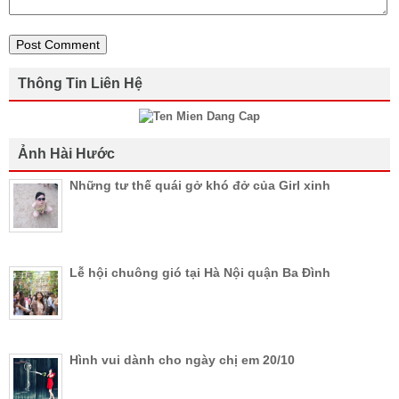
Thông Tin Liên Hệ
Ảnh Hài Hước
Những tư thế quái gở khó đở của Girl xinh
Lễ hội chuông gió tại Hà Nội quận Ba Đình
Hình vui dành cho ngày chị em 20/10