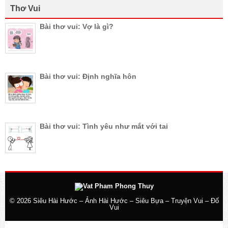
Thơ Vui
Bài thơ vui: Vợ là gì?
Bài thơ vui: Định nghĩa hôn
Bài thơ vui: Tình yêu như mắt với tai
© 2026
Siêu Hài Hước – Ảnh Hài Hước – Siêu Bựa – Truyện Vui – Đố
Vui