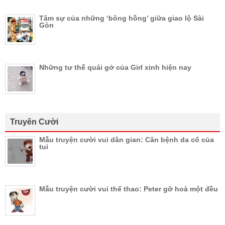
Tâm sự của những ‘bông hồng’ giữa giao lộ Sài
Gòn
Những tư thế quái gở của Girl xinh hiện nay
Truyên Cười
Mẫu truyện cười vui dân gian: Căn bệnh da cổ của
tui
Mẫu truyện cười vui thể thao: Peter gỡ hoà một đều