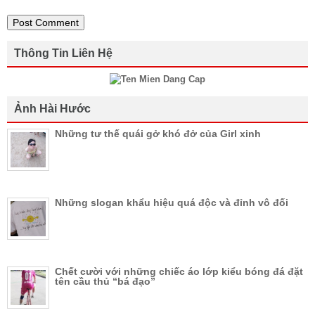
Thông Tin Liên Hệ
Ảnh Hài Hước
Những tư thế quái gở khó đở của Girl xinh
Những slogan khẩu hiệu quá độc và đỉnh vô đối
Chết cười với những chiếc áo lớp kiểu bóng đá đặt
tên cầu thủ “bá đạo”