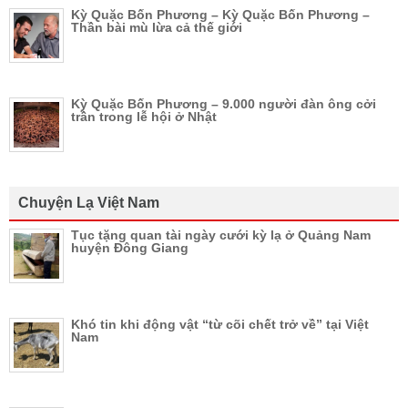
Kỳ Quặc Bốn Phương – Kỳ Quặc Bốn Phương –
Thần bài mù lừa cả thế giới
Kỳ Quặc Bốn Phương – 9.000 người đàn ông cởi
trần trong lễ hội ở Nhật
Chuyện Lạ Việt Nam
Tục tặng quan tài ngày cưới kỳ lạ ở Quảng Nam
huyện Đông Giang
Khó tin khi động vật “từ cõi chết trở về” tại Việt
Nam