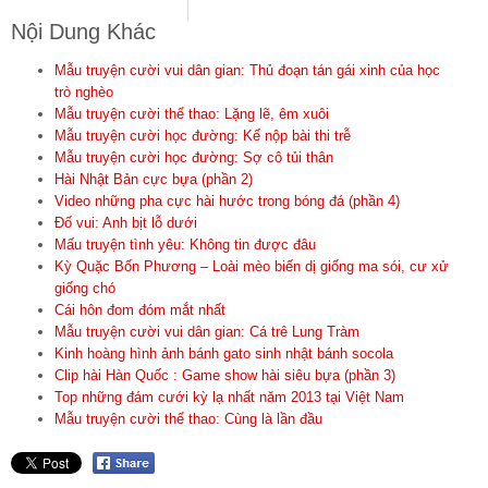
Nội Dung Khác
Mẫu truyện cười vui dân gian: Thủ đoạn tán gái xinh của học
trò nghèo
Mẫu truyện cười thể thao: Lặng lẽ, êm xuôi
Mẫu truyện cười học đường: Kế nộp bài thi trễ
Mẫu truyện cười học đường: Sợ cô tủi thân
Hài Nhật Bản cực bựa (phần 2)
Video những pha cực hài hước trong bóng đá (phần 4)
Đố vui: Anh bịt lỗ dưới
Mấu truyện tình yêu: Không tin được đâu
Kỳ Quặc Bốn Phương – Loài mèo biến dị giống ma sói, cư xử
giống chó
Cái hôn đom đóm mắt nhất
Mẫu truyện cười vui dân gian: Cá trê Lung Tràm
Kinh hoàng hình ảnh bánh gato sinh nhật bánh socola
Clip hài Hàn Quốc : Game show hài siêu bựa (phần 3)
Top những đám cưới kỳ lạ nhất năm 2013 tại Việt Nam
Mẫu truyện cười thể thao: Cùng là lần đầu