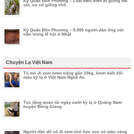
Kỳ Quặc Bốn Phương – Loài mèo biến dị giống ma
sói, cư xử giống chó
Kỳ Quặc Bốn Phương – 9.000 người đàn ông cởi
trần trong lễ hội ở Nhật
Chuyện Lạ Việt Nam
Tò mò đi xem lươn nặng gần 10kg, lươn biết đổi
màu kỳ lạ ở Việt Nam Nghệ An
Tục tặng quan tài ngày cưới kỳ lạ ở Quảng Nam
huyện Đông Giang
Người dân đổ xô đi xem chú heo con có màu vàng