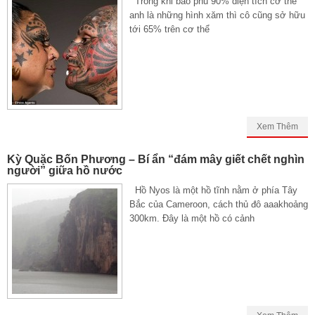
Trong khi bao phủ 90% diện tích cơ thể
anh là những hình xăm thì cô cũng sở hữu
tới 65% trên cơ thể
Xem Thêm
Kỳ Quặc Bốn Phương – Bí ẩn “đám mây giết chết nghìn
người” giữa hồ nước
Hồ Nyos là một hồ tĩnh nằm ở phía Tây
Bắc của Cameroon, cách thủ đô aaakhoảng
300km. Đây là một hồ có cảnh