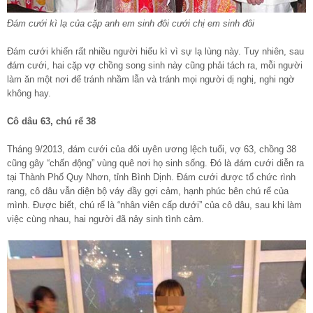
Đám cưới kì lạ của cặp anh em sinh đôi cưới chị em sinh đôi
Đám cưới khiến rất nhiều người hiếu kì vì sự lạ lùng này. Tuy nhiên, sau
đám cưới, hai cặp vợ chồng song sinh này cũng phải tách ra, mỗi người
làm ăn một nơi để tránh nhầm lẫn và tránh mọi người dị nghị, nghi ngờ
không hay.
Cô dâu 63, chú rể 38
Tháng 9/2013, đám cưới của đôi uyên ương lệch tuổi, vợ 63, chồng 38
cũng gây “chấn động” vùng quê nơi họ sinh sống. Đó là đám cưới diễn ra
tại Thành Phố Quy Nhơn, tỉnh Bình Dịnh. Đám cưới được tổ chức rình
rang, cô dâu vẫn diện bộ váy đầy gợi cảm, hạnh phúc bên chú rể của
mình. Được biết, chú rể là “nhân viên cấp dưới” của cô dâu, sau khi làm
việc cùng nhau, hai người đã nảy sinh tình cảm.