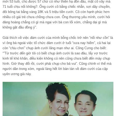
mới 53 tuổi, chú được 57 chứ có như thiên hạ đồn đâu, mặt cô vầy mà
71 tuổi chịu nổi không?. Ổng cưới cô bằng chiếc nhẫn, sợi dây chuyền,
đôi bông tai bằng vàng 18K và 5 triệu tiền cưới. Cô còn hạnh phúc hơn
nhiều cô gái trẻ chưa chồng chưa con. Ổng thương yêu mình, cưới hỏi
đàng hoàng chẳng có gì mà ngại với bà con lối xóm, chẳng dại gì mà
không gật đầu đồng ý”.
Giải thích về việc đám cưới của mình bỗng chốc trở nên “nổi như cồn” là
vì ông bà ngoài việc tổ chức đám cưới ở tuổi “xưa nay hiếm”, cả hai lại
còn “chịu chơi” chụp ảnh cưới lãng mạn như ai. Công Cưng cho biết:
“”Từ trước đến giờ tôi có biết chụp ảnh cưới là sao đâu, lấy vợ trước
kinh tế khó khăn, điều kiện không có nên cũng chưa biết đến máy chụp
hình. Giờ thay đổi rồi, cưới phải chụp cho bả vui”. Cũng chính vì thế mà
người dân trong xóm, ngoài làng hết lời bàn tán về đám cưới của cặp
uyên ương già này.