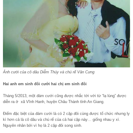
Ảnh cưới của cô dâu Diễm Thúy và chú rể Văn Cưng
Hai anh em sinh đôi cưới hai chị em sinh đôi
Tháng 5/2013, một đám cưới cũng được nhắc tới với từ “lạ lùng” được
diễn ra ở xã Vĩnh Hanh, huyện Châu Thành tỉnh An Giang.
Điểm đặc biệt của đám cưới là có 2 cặp đôi cùng được tổ chức nhưng ly
kì hơn cả là cô dâu và chú rể của cả hai cặp này… giống nhau y xì.
Nguyên nhân bởi vì họ là 2 cặp đôi song sinh.