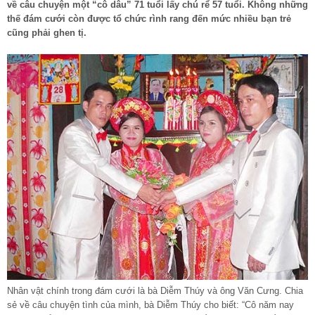
về câu chuyện một “cô dâu” 71 tuổi lấy chú rể 57 tuổi. Không những
thế đám cưới còn được tổ chức rình rang đến mức nhiều bạn trẻ
cũng phải ghen tị.
Nhân vật chính trong đám cưới là bà Diễm Thúy và ông Văn Cưng. Chia
sẻ về câu chuyện tình của mình, bà Diễm Thúy cho biết: “Cô năm nay