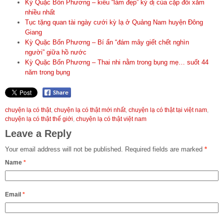
Kỳ Quặc Bốn Phương – kiểu “làm đẹp” kỳ dị của cặp đôi xăm
nhiều nhất
Tục tặng quan tài ngày cưới kỳ lạ ở Quảng Nam huyện Đông
Giang
Kỳ Quặc Bốn Phương – Bí ẩn “đám mây giết chết nghìn
người” giữa hồ nước
Kỳ Quặc Bốn Phương – Thai nhi nằm trong bụng mẹ… suốt 44
năm trong bụng
chuyện lạ có thật
,
chuyện lạ có thật mới nhất
,
chuyện lạ có thật tại việt nam
,
chuyện lạ có thật thế giới
,
chuyện lạ có thật việt nam
Leave a Reply
Your email address will not be published.
Required fields are marked
*
Name
*
Email
*