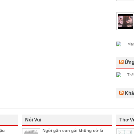
Ứng
Khá
Nói Vui
Thơ V
hậu
Ngồi gần con gái không sờ là