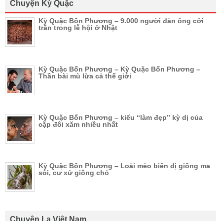
Chuyện Kỳ Quặc
Kỳ Quặc Bốn Phương – 9.000 người đàn ông cởi
trần trong lễ hội ở Nhật
Kỳ Quặc Bốn Phương – Kỳ Quặc Bốn Phương –
Thần bài mù lừa cả thế giới
Kỳ Quặc Bốn Phương – kiểu “làm đẹp” kỳ dị của
cặp đôi xăm nhiều nhất
Kỳ Quặc Bốn Phương – Loài mèo biến dị giống ma
sói, cư xử giống chó
Chuyện Lạ Việt Nam