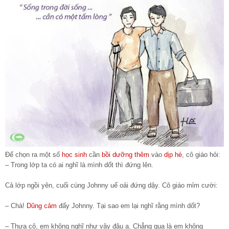
Để chọn ra một số
học sinh
cần
bồi dưỡng thêm
vào
dịp hè
, cô giáo hỏi:
– Trong lớp ta có ai nghĩ là mình dốt thì đứng lên.
Cả lớp ngồi yên, cuối cùng Johnny uể oải đứng dậy. Cô giáo mỉm cười:
– Chà!
Dũng cảm
đấy Johnny. Tại sao em lại nghĩ rằng mình dốt?
– Thưa cô, em không nghĩ như vậy đâu ạ. Chẳng qua là em không