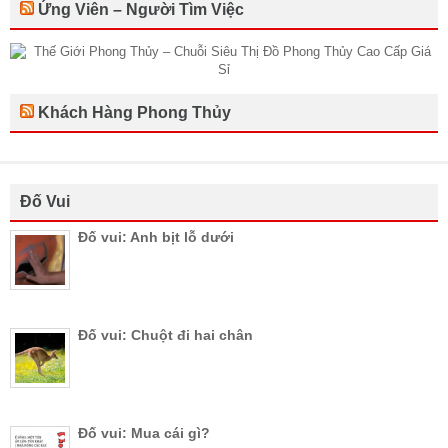
Ứng Viên – Người Tìm Việc
Khách Hàng Phong Thủy
Đố Vui
Đố vui: Anh bịt lỗ dưới
Đố vui: Chuột đi hai chân
Đố vui: Mua cái gì?