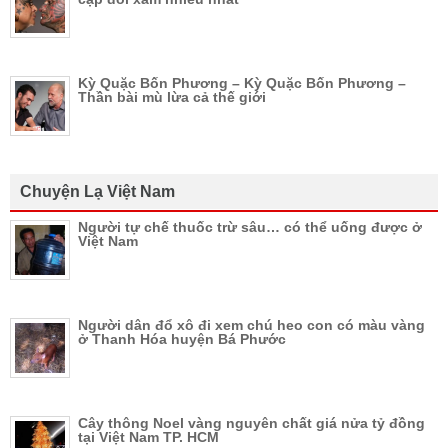
Kỳ Quặc Bốn Phương – Kỳ Quặc Bốn Phương –
Thần bài mù lừa cả thế giới
Chuyện Lạ Việt Nam
Người tự chế thuốc trừ sâu… có thể uống được ở
Việt Nam
Người dân đổ xô đi xem chú heo con có màu vàng
ở Thanh Hóa huyện Bá Phước
Cây thông Noel vàng nguyên chất giá nửa tỷ đồng
tại Việt Nam TP. HCM