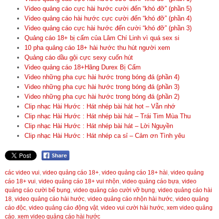
Video quảng cáo cực hài hước cười đến “khó đỡ” (phần 5)
Video quảng cáo hài hước cực cười đến “khó đỡ” (phần 4)
Video quảng cáo cực hài hước đến cười “khó đỡ” (phần 3)
Quảng cáo 18+ bị cấm của Lâm Chí Linh vì quá sex si
10 pha quảng cáo 18+ hài hước thu hút người xem
Quảng cáo dầu gội cực sexy cuốn hút
Video quảng cáo 18+Hãng Durex Bị Cấm
Video những pha cực hài hước trong bóng đá (phần 4)
Video những pha cực hài hước trong bóng đá (phần 3)
Video những pha cực hài hước trong bóng đá (phần 2)
Clip nhạc Hài Hước : Hát nhép bài hát hot – Vẫn nhớ
Clip nhạc Hài Hước : Hát nhép bài hát – Trái Tim Mùa Thu
Clip nhạc Hài Hước : Hát nhép bài hát – Lời Nguyền
Clip nhạc Hài Hước : Hát nhép ca sỉ – Cảm ơn Tình yêu
các video vui
,
video quảng cáo 18+
,
video quảng cáo 18+ hài
,
video quảng
cáo 18+ vui
,
video quảng cáo 18+ vui nhộn
,
video quảng cáo bựa
,
video
quảng cáo cười bể bụng
,
video quảng cáo cười vỡ bụng
,
video quảng cáo hài
18
,
video quảng cáo hài hước
,
video quảng cáo nhộn hài hước
,
video quảng
cáo độc
,
video quảng cáo động vật
,
video vui cười hài hước
,
xem video quảng
cáo
,
xem video quảng cáo hài hước