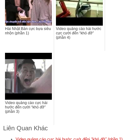
Hài Nhật Bản cực bựa siêu
Video quảng cáo hài hước
nhộn (phần 1)
cực cười đến “khó đỡ”
(phần 4)
Video quảng cáo cực hài
hước đến cười “khó đỡ”
(phần 3)
Liên Quan Khác
Video quảng cáo cực hài hước cườ đếni “khó đỡ” (phần 1)