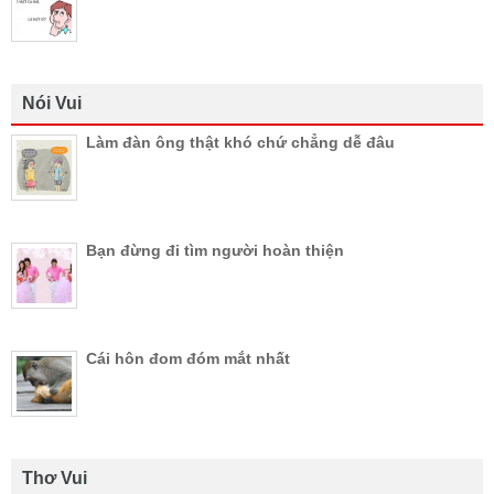
Nói Vui
Làm đàn ông thật khó chứ chẳng dễ đâu
Bạn đừng đi tìm người hoàn thiện
Cái hôn đom đóm mắt nhất
Thơ Vui