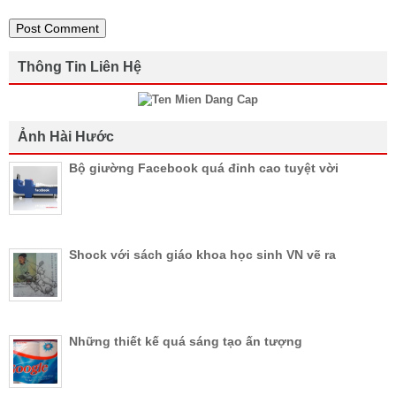
Thông Tin Liên Hệ
Ảnh Hài Hước
Bộ giường Facebook quá đỉnh cao tuyệt vời
Shock với sách giáo khoa học sinh VN vẽ ra
Những thiết kế quá sáng tạo ấn tượng