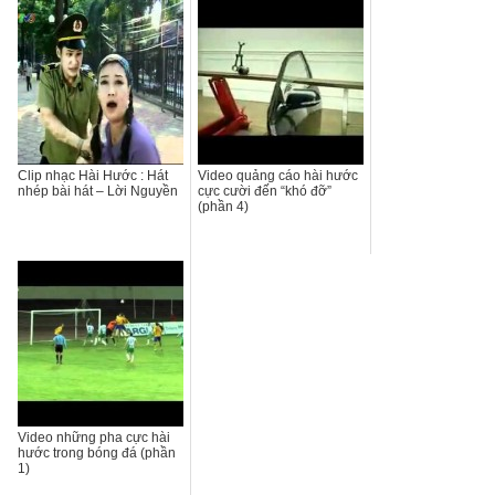
Clip nhạc Hài Hước : Hát
Video quảng cáo hài hước
nhép bài hát – Lời Nguyền
cực cười đến “khó đỡ”
(phần 4)
Video những pha cực hài
hước trong bóng đá (phần
1)