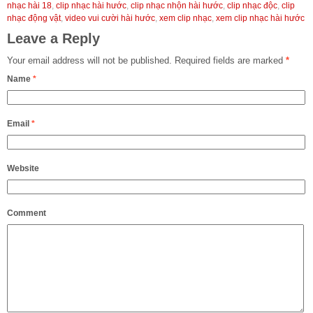
nhạc hài 18
,
clip nhạc hài hước
,
clip nhạc nhộn hài hước
,
clip nhạc độc
,
clip
nhạc động vật
,
video vui cười hài hước
,
xem clip nhạc
,
xem clip nhạc hài hước
Leave a Reply
Your email address will not be published.
Required fields are marked
*
Name
*
Email
*
Website
Comment