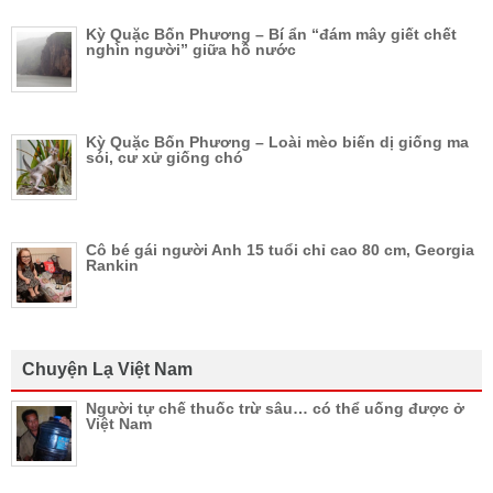
Kỳ Quặc Bốn Phương – Bí ẩn “đám mây giết chết
nghìn người” giữa hồ nước
Kỳ Quặc Bốn Phương – Loài mèo biến dị giống ma
sói, cư xử giống chó
Cô bé gái người Anh 15 tuổi chỉ cao 80 cm, Georgia
Rankin
Chuyện Lạ Việt Nam
Người tự chế thuốc trừ sâu… có thể uống được ở
Việt Nam