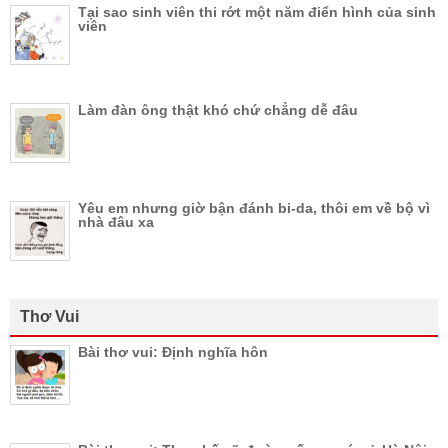
Tại sao sinh viên thi rớt một năm điển hình của sinh
viên
Làm đàn ông thật khó chứ chẳng dễ đâu
Yêu em nhưng giờ bận đánh bi-da, thôi em về bộ vì
nhà đâu xa
Thơ Vui
Bài thơ vui: Định nghĩa hôn