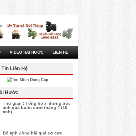
»
VIDEO HÀI HƯỚC
LIÊN HỆ
 Tin Liên Hệ
ài Hước
Thư giãn : Tổng hợp những bức
ảnh quá buồn cười tháng 4 (10
ảnh)
Bộ ảnh động hài quá cỡ cực