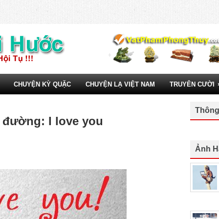
CHUYỆN KỲ QUẶC
CHUYỆN LẠ VIỆT NAM
TRUYÊN CƯỜI
Thông
 đường: I love you
Ảnh H