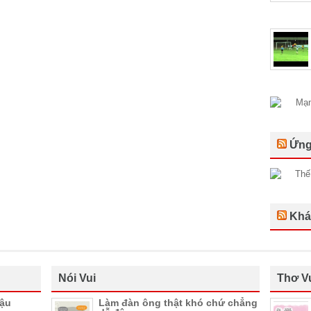
Ứng
Khá
Nói Vui
Thơ V
hậu
Làm đàn ông thật khó chứ chẳng