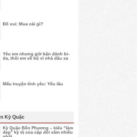
Đố vui: Mua cái gì?
Yêu em nhưng giờ bận đánh bi-
da, thôi em về bộ vì nhà đâu xa
Mấu truyện tình yêu: Yêu lâu
n Kỳ Quặc
Kỳ Quặc Bốn Phương – kiểu “làm
đẹp” kỳ dị của cặp đôi xăm nhiều
nhất