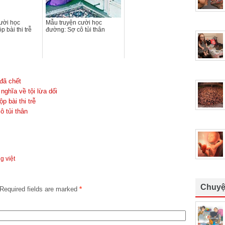
ười học
Mẫu truyện cười học
 bài thi trễ
đường: Sợ cô tủi thân
đã chết
ghĩa về tội lừa dối
 bài thi trễ
 tủi thân
ng việt
Chuyệ
Required fields are marked
*