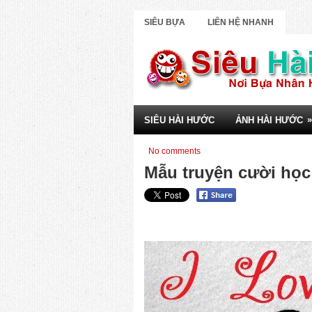
SIÊU BỰA
LIÊN HỆ NHANH
»
SIÊU HÀI HƯỚC
ẢNH HÀI HƯỚC
No comments
Mẫu truyện cười học