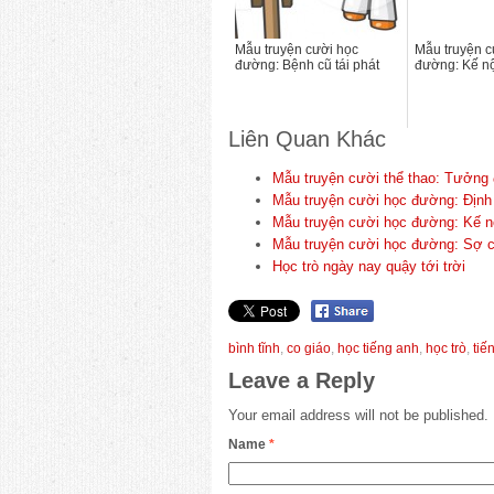
Mẫu truyện cười học
Mẫu truyện c
đường: Bệnh cũ tái phát
đường: Kế nộp
Liên Quan Khác
Mẫu truyện cười thể thao: Tưởng 
Mẫu truyện cười học đường: Định n
Mẫu truyện cười học đường: Kế nộp
Mẫu truyện cười học đường: Sợ cô
Học trò ngày nay quậy tới trời
bình tĩnh
,
co giáo
,
học tiếng anh
,
học trò
,
tiế
Leave a Reply
Your email address will not be published.
Name
*