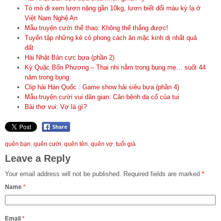
Tò mò đi xem lươn nặng gần 10kg, lươn biết đổi màu kỳ lạ ở
Việt Nam Nghệ An
Mẫu truyện cười thể thao: Không thể thắng được!
Tuyển tập những kẻ có phong cách ăn mặc kinh dị nhất quả
đất
Hài Nhật Bản cực bựa (phần 2)
Kỳ Quặc Bốn Phương – Thai nhi nằm trong bụng mẹ… suốt 44
năm trong bụng
Clip hài Hàn Quốc : Game show hài siêu bựa (phần 4)
Mẫu truyện cười vui dân gian: Căn bệnh da cổ của tui
Bài thơ vui: Vợ là gì?
quên bạn
,
quên cười
,
quên tên
,
quên vợ
,
tuổi già
Leave a Reply
Your email address will not be published.
Required fields are marked
*
Name
*
Email
*