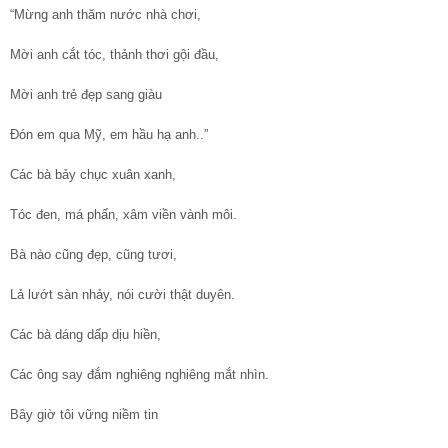
“Mừng anh thăm nước nhà chơi,
Mời anh cắt tóc, thảnh thơi gội đầu,
Mời anh trẻ đẹp sang giàu
Đón em qua Mỹ, em hầu hạ anh..”
Các bà bảy chục xuân xanh,
Tóc đen, má phấn, xâm viền vành môi.
Bà nào cũng đẹp, cũng tươi,
Lả lướt sàn nhảy, nói cười thật duyên.
Các bà dáng dấp dịu hiền,
Các ông say đắm nghiêng nghiêng mắt nhìn.
Bây giờ tôi vững niềm tin