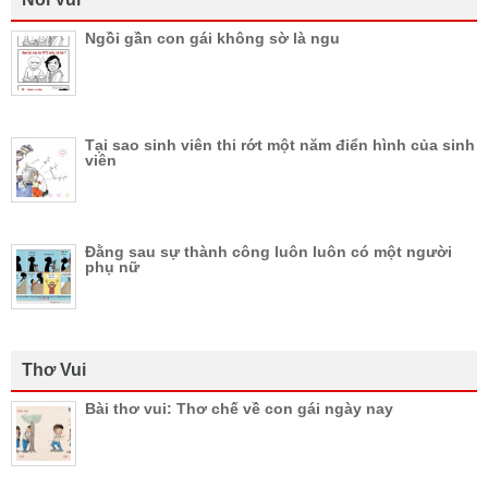
Ngồi gần con gái không sờ là ngu
Tại sao sinh viên thi rớt một năm điển hình của sinh
viên
Đằng sau sự thành công luôn luôn có một người
phụ nữ
Thơ Vui
Bài thơ vui: Thơ chế về con gái ngày nay