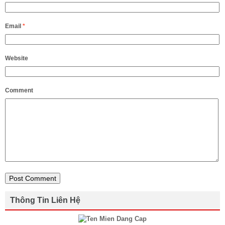
Email
*
Website
Comment
Thông Tin Liên Hệ