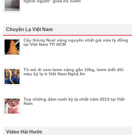
nghìn người” giữa hồ nước
Chuyện Lạ Việt Nam
Cây thông Noel vàng nguyên chất giá nửa tỷ đồng
tại Việt Nam TP. HCM
Tò mò đi xem lươn nặng gần 10kg, lươn biết đổi
màu kỳ lạ ở Việt Nam Nghệ An
Top những đám cưới kỳ lạ nhất năm 2013 tại Việt
Nam
Video Hài Hước