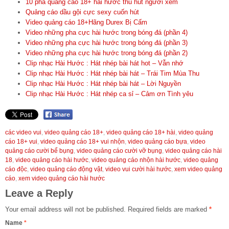
10 pha quảng cáo 18+ hài hước thu hút người xem
Quảng cáo dầu gội cực sexy cuốn hút
Video quảng cáo 18+Hãng Durex Bị Cấm
Video những pha cực hài hước trong bóng đá (phần 4)
Video những pha cực hài hước trong bóng đá (phần 3)
Video những pha cực hài hước trong bóng đá (phần 2)
Clip nhạc Hài Hước : Hát nhép bài hát hot – Vẫn nhớ
Clip nhạc Hài Hước : Hát nhép bài hát – Trái Tim Mùa Thu
Clip nhạc Hài Hước : Hát nhép bài hát – Lời Nguyền
Clip nhạc Hài Hước : Hát nhép ca sỉ – Cảm ơn Tình yêu
các video vui
,
video quảng cáo 18+
,
video quảng cáo 18+ hài
,
video quảng
cáo 18+ vui
,
video quảng cáo 18+ vui nhộn
,
video quảng cáo bựa
,
video
quảng cáo cười bể bụng
,
video quảng cáo cười vỡ bụng
,
video quảng cáo hài
18
,
video quảng cáo hài hước
,
video quảng cáo nhộn hài hước
,
video quảng
cáo độc
,
video quảng cáo động vật
,
video vui cười hài hước
,
xem video quảng
cáo
,
xem video quảng cáo hài hước
Leave a Reply
Your email address will not be published.
Required fields are marked
*
Name
*