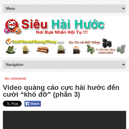
No comments
Video quảng cáo cực hài hước đến
cười “khó đỡ” (phần 3)