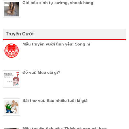
Girl béo xinh tự sướng, shock hàng
Truyên Cười
Mẫu truyện vười tình yêu: Song hỉ
Đố vui: Mua cái gì?
Bài thơ vui: Bao nhiêu tuổi là già
Mấu truyện tình yêu: Thích cô con gái hơn