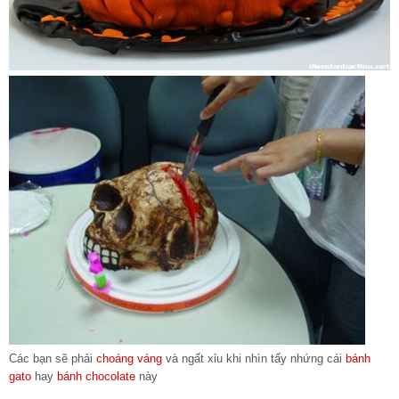
Các bạn sẽ phải
choáng váng
và ngất xỉu khi nhìn tấy nhứng cái
bánh
gato
hay
bánh chocolate
này