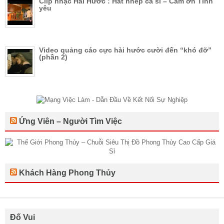
Clip nhạc Hài Hước : Hát nhép ca sỉ – Cảm ơn Tình
yêu
Video quảng cáo cực hài hước cười đến “khó đỡ”
(phần 2)
Ứng Viên – Người Tìm Việc
Khách Hàng Phong Thủy
Đố Vui