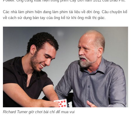
Powell. Ông cũng xuất hiện trong phim Cây Đời năm 2011 của Brad Pitt.
Các nhà làm phim hiện đang làm phim tài liệu về đời ông. Câu chuyện kể
về cách sử dụng bàn tay của ông kể từ khi ông mất thị giác.
Richard Turner giờ chơi bài chỉ để mua vui