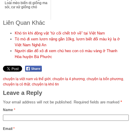
Loài mèo biến dị giống ma
sói, cư xử giống chó
Liên Quan Khác
Khó tin khi động vật “từ cõi chết trở về” tại Việt Nam
Tò mò đi xem lươn nặng gần 10kg, lươn biết đổi màu kỳ lạ ở
Việt Nam Nghệ An
Người dân đổ xô đi xem chú heo con có màu vàng ở Thanh
Hóa huyện Bá Phước
chuyện lạ việt nam và thế giới
,
chuyện lạ 4 phương
,
chuyện lạ bốn phương
,
chuyện lạ có thật
,
chuyện lạ khó tin
Leave a Reply
Your email address will not be published.
Required fields are marked
*
Name
*
Email
*