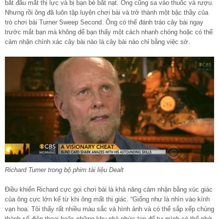
bắt đầu mất thị lực và bị bạn bè bắt nạt. Ông cũng sa vào thuốc và rượu.
Nhưng rồi ông đã luôn tập luyện chơi bài và trở thành một bậc thầy của
trò chơi bài Turner Sweep Second. Ông có thể đánh tráo cây bài ngay
trước mắt bạn mà không để bạn thấy một cách nhanh chóng hoặc có thể
cảm nhận chính xác cây bài nào là cây bài nào chỉ bằng việc sờ.
Richard Turner trong bộ phim tài liệu Dealt
Điều khiến Richard cực gọi chơi bài là khả năng cảm nhận bằng xúc giác
của ông cực lớn kể từ khi ông mất thị giác. “Giống như là nhìn vào kính
vạn hoa. Tôi thấy rất nhiều màu sắc và hình ảnh và có thể sắp xếp chúng
thành số điện thoại hoặc những khu nhà phức tạp để tự mình có thể nhớ