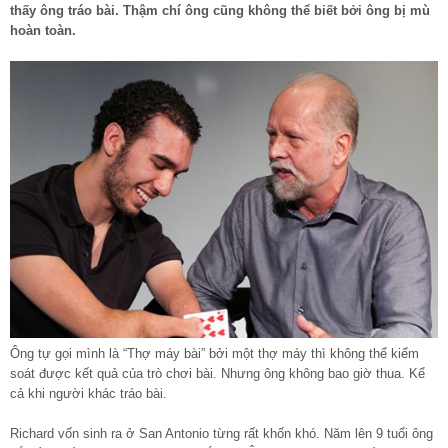
thấy ông tráo bài. Thậm chí ông cũng không thể biết bởi ông bị mù
hoàn toàn.
Ông tự gọi mình là “Thợ máy bài” bởi một thợ máy thì không thể kiểm
soát được kết quả của trò chơi bài. Nhưng ông không bao giờ thua. Kể
cả khi người khác tráo bài.
Richard vốn sinh ra ở San Antonio từng rất khốn khó. Năm lên 9 tuổi ông