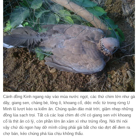
Cánh đồng Kinh ngang này vào mùa nước ngọt, các thứ chim lớn như gà
dãy, giang sen, chàng bè, lông ô, khoang cổ, diệc mốc từ trong rừng U
Minh lũ lượt kéo ra kiếm ăn. Chúng quần đảo mát trời, giậm nhẹp những
đồng lúa sạch trọi. Tất cả các loại chim đó chỉ có giang sen với khoang
cổ là thịt ăn có lý, còn phần lớn ăn xảm xì như trứng rồng. Nói thì nói
vậy chứ dù ngon hay dở mình cũng phải gài bắt cho ráo đợt để đem ra
chợ bán, kẻo chúng phá lúa chịu không thấu.