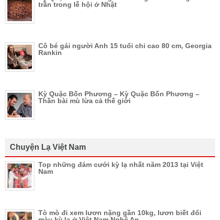
trần trong lễ hội ở Nhật
Cô bé gái người Anh 15 tuổi chỉ cao 80 cm, Georgia
Rankin
Kỳ Quặc Bốn Phương – Kỳ Quặc Bốn Phương –
Thần bài mù lừa cả thế giới
Chuyện Lạ Việt Nam
Top những đám cưới kỳ lạ nhất năm 2013 tại Việt
Nam
Tò mò đi xem lươn nặng gần 10kg, lươn biết đổi
màu kỳ lạ ở Việt Nam Nghệ An