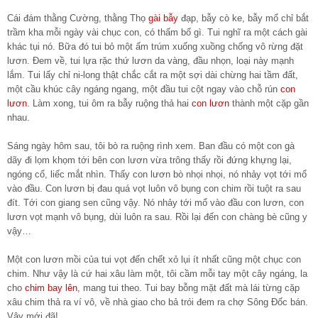
Cái đám thằng Cường, thằng Thọ
gài bẫy
đạp, bẫy cò ke, bẫy mổ chỉ bắt
trầm kha mỗi ngày vài chục con, có thấm bổ gì. Tui nghĩ ra một cách gài
khác tụi nó. Bữa đó tui bỏ một ấm trúm xuống xuồng chống vô rừng đặt
lươn. Đem về, tui lựa rặc thứ lươn da vàng, đầu nhọn, loại này mạnh
lắm. Tui lấy chỉ ni-long thật chắc cắt ra một sợi dài chừng hai tầm đất,
một cầu khúc cây ngáng ngang, một đầu tui cột ngay vào chỗ rún
con
lươn
. Làm xong, tui ôm ra bẫy ruộng thả hai
con lươn
thành một cặp gần
nhau.
Sáng ngày hôm sau, tôi bò ra ruộng rình xem. Ban đầu có một con gà
dãy đi lọm khọm tới bên con lươn vừa trông thấy rồi đứng khựng lại,
ngóng cổ, liếc mắt nhìn. Thấy con lươn bò nhọi nhọi, nó nhảy vọt tới mổ
vào đầu. Con lươn bị đau quá vọt luôn vô bụng con chim rồi tuột ra sau
đít. Tới con giang sen cũng vậy. Nó nhảy tới mổ vào đầu con lươn, con
lươn vọt mạnh vô bụng, dùi luôn ra sau. Rồi lại đến con chàng bè cũng y
vậy…
Một con lươn mồi của tui vọt đến chết xỏ lụi ít nhất cũng một chục con
chim. Như vậy là cứ hai xâu làm một, tôi cầm mỗi tay một cây ngáng, la
cho
chim bay lên
, mang tui theo. Tui bay bỗng mặt đất mà lái từng cặp
xâu chim thả ra ví vô, về nhà giao cho bả trói đem ra chợ Sông Đốc bán.
Vậy mới đã!