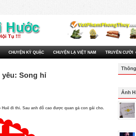
CHUYỆN KỲ QUẶC
CHUYỆN LẠ VIỆT NAM
TRUYÊN CƯỜI
Thông
 yêu: Song hỉ
Ảnh H
đô Huế đi thi. Sau anh đỗ cao được quan gả con gái cho.