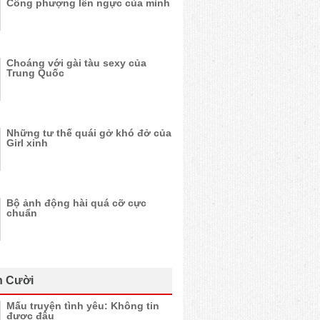
Công phượng lên ngực của mình
Choáng với gài tàu sexy của
Trung Quốc
Những tư thế quái gở khó đở của
Girl xinh
Bộ ảnh động hài quá cỡ cực
chuẩn
n Cười
Mấu truyện tình yêu: Không tin
được đâu