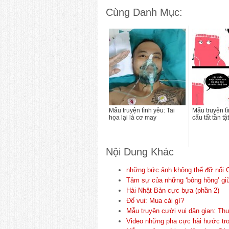
Cùng Danh Mục:
Mấu truyện tình yêu: Tai
Mấu truyện t
họa lại là cơ may
cấu tất tần tật
Nội Dung Khác
những bức ảnh không thể đỡ nổi C
Tâm sự của những ‘bông hồng’ giữ
Hài Nhật Bản cực bựa (phần 2)
Đố vui: Mua cái gì?
Mẫu truyện cười vui dân gian: Thu
Video những pha cực hài hước tro