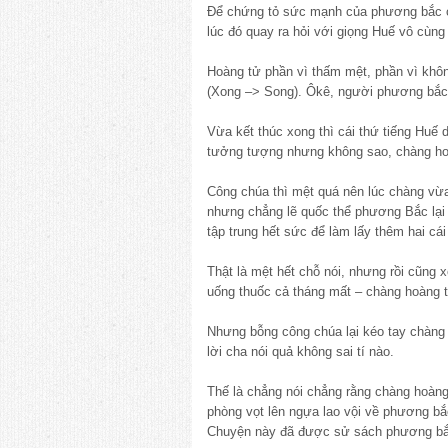
Để chứng tỏ sức mạnh của phương bắc c
lúc đó quay ra hỏi với giọng Huế vô cùn
Hoàng tử phần vì thấm mệt, phần vì khôn
(Xong –> Song). Ôkê, người phương bắc thế
Vừa kết thúc xong thì cái thứ tiếng Huế d
tưởng tượng nhưng không sao, chàng hoàn
Công chúa thì mệt quá nên lúc chàng vừa x
nhưng chẳng lẽ quốc thể phương Bắc lạ
tập trung hết sức để làm lấy thêm hai cái
Thật là mệt hết chỗ nói, nhưng rồi cũng 
uống thuốc cả tháng mất – chàng hoàng t
Nhưng bỗng công chúa lại kéo tay chàng và 
lời cha nói quả không sai tí nào.
Thế là chẳng nói chẳng rằng chàng hoàn
phòng vọt lên ngựa lao vội về phương bắc
Chuyện này đã được sử sách phương bă