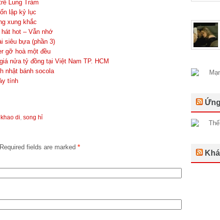
trê Lung Tràm
ốn lập kỷ lục
ng xung khắc
 hát hot – Vẫn nhớ
i siêu bựa (phần 3)
er gỡ hoà một đều
giá nửa tỷ đồng tại Việt Nam TP. HCM
nh nhật bánh socola
áy tính
Ứng
,
khao di
,
song hỉ
Required fields are marked
*
Khá