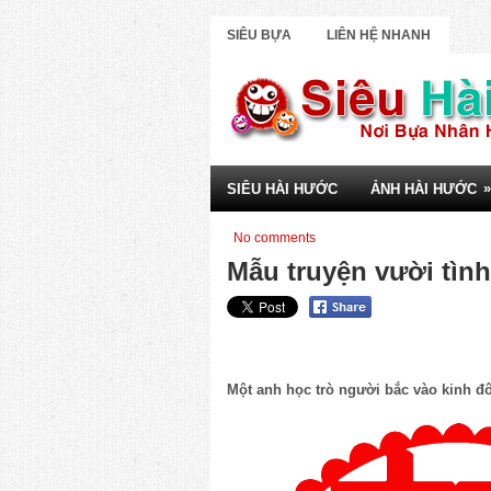
SIÊU BỰA
LIÊN HỆ NHANH
»
SIÊU HÀI HƯỚC
ẢNH HÀI HƯỚC
No comments
Mẫu truyện vười tình
Một anh học trò người bắc vào kinh 