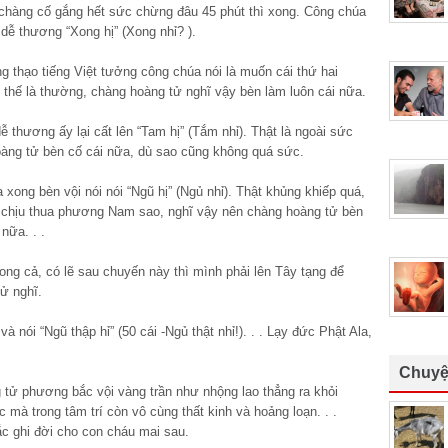
hàng cố gắng hết sức chừng đâu 45 phút thì xong. Công chúa
g dễ thương “Xong hị” (Xong nhỉ? ).
g thạo tiếng Việt tưởng công chúa nói là muốn cái thứ hai
 là thường, chàng hoàng tử nghĩ vậy bèn làm luôn cái nữa.
ễ thương ấy lại cất lên “Tam hị” (Tắm nhỉ). Thật là ngoài sức
g tử bèn cố cái nữa, dù sao cũng không quá sức.
ong bèn vội nói nói “Ngũ hị” (Ngủ nhỉ). Thật khủng khiếp quá,
i chịu thua phương Nam sao, nghĩ vậy nên chàng hoàng tử bèn
 nữa. . .
xong cả, có lẽ sau chuyến này thì mình phải lên Tây tạng để
ử nghĩ.
nói “Ngũ thập hỉ” (50 cái -Ngủ thật nhỉ!). . . Lạy đức Phật Ala,
Chuyệ
g tử phương bắc vội vàng trần như nhộng lao thẳng ra khỏi
 mà trong tâm trí còn vô cùng thất kinh và hoảng loạn. . .
́c ghi đời cho con cháu mai sau.