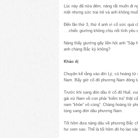
Lúc này đã nửa đêm, nàng rất muốn đi ngu
mệt nhưng sức trai trẻ và anh không muốn 
Đến lần thứ 3, thứ 4 anh vì cố sức quá ch
. . chiếc giường không chịu nổi tình yêu c
Nàng thấy giường gãy liền hỏi anh “Sập h
anh chàng Bắc kỳ không?
Khảo dị
Chuyện kể rằng vào đời Lý, có hoàng
Nam. Bấy giờ cố đô phương Nam đóng tạ
Trước khi sang đón dâu ở cố đô Huế, vu
gái xứ Nam về con phải “kiểm tra” thật c
nam “khỏe” vô cùng”. Chàng hoàng tử phươ
tùng sang đón dâu phương Nam.
Tối hôm đưa nàng dâu về phương Bắc chàng
hư xem sao. Thế là tối hôm đó họ lao va