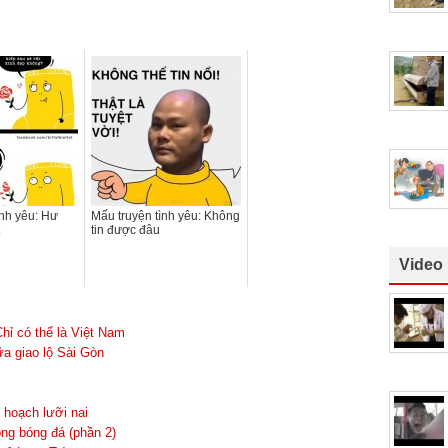
ình yêu: Hư
Mấu truyện tình yêu: Không
tin được đâu
Video
hỉ có thể là Việt Nam
a giao lộ Sài Gòn
 hoạch lưỡi nai
ng bóng đá (phần 2)