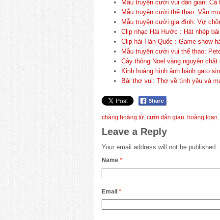
Mẫu truyện cười vui dân gian: Cá 
Mẫu truyện cười thể thao: Vẫn mu
Mẫu truyện cười gia đình: Vợ chồ
Clip nhạc Hài Hước : Hát nhép bài
Clip hài Hàn Quốc : Game show hà
Mẫu truyện cười vui thể thao: Pet
Cây thông Noel vàng nguyên chất 
Kinh hoàng hình ảnh bánh gato si
Bài thơ vui: Thơ về tình yêu và m
chàng hoàng tử
,
cười dân gian
,
hoảng loạn
Leave a Reply
Your email address will not be published.
Name
*
Email
*