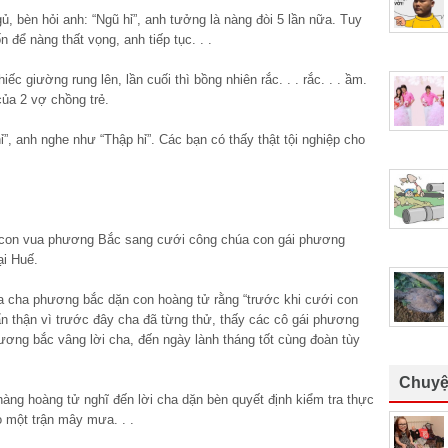
̉, bèn hỏi anh: “Ngũ hỉ”, anh tưởng là nàng đòi 5 lần nữa. Tuy
để nàng thất vọng, anh tiếp tục. . .
iếc giường rung lên, lần cuối thì bồng nhiên rắc. . . rắc. . . ầm.
ủa 2 vợ chồng trẻ.
ỉ”, anh nghe như “Thập hỉ”. Các bạn có thấy thật tội nghiệp cho
 tử con vua phương Bắc sang cưới công chúa con gái phương
i Huế.
a cha phương bắc dặn con hoàng tử rằng “trước khi cưới con
ẩn thận vì trước đây cha đã từng thử, thấy các cô gái phương
ng bắc vâng lời cha, đến ngày lành tháng tốt cùng đoàn tùy
Chuyệ
 hoàng tử nghĩ đến lời cha dặn bèn quyết định kiểm tra thực
̀o một trận mây mưa. . .