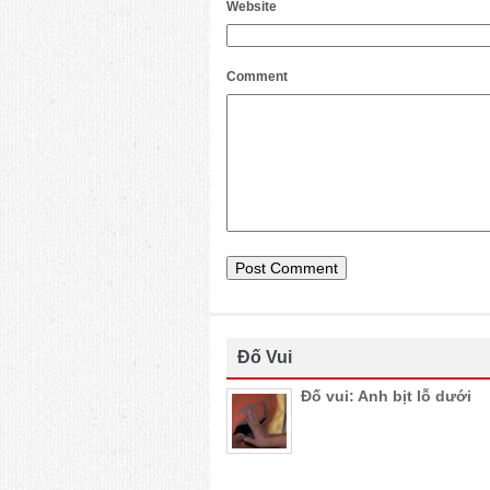
Website
Comment
Đố Vui
Đố vui: Anh bịt lỗ dưới