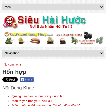
No comments
Hốn hợp
Nội Dung Khác
Quảng cáo dầu gội cực sexy cuốn hút
Mấu truyện tình yêu: Yêu lâu
Mẫu truyện cười học đường: Chỉ cần đếm đến 10