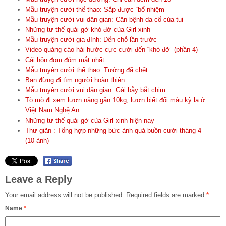
Mẫu truyện cười thể thao: Sắp được “bổ nhiệm”
Mẫu truyện cười vui dân gian: Căn bệnh da cổ của tui
Những tư thế quái gở khó đở của Girl xinh
Mẫu truyện cười gia đình: Đến chỗ lần trước
Video quảng cáo hài hước cực cười đến “khó đỡ” (phần 4)
Cái hôn đom đóm mắt nhất
Mẫu truyện cười thể thao: Tưởng đã chết
Bạn đừng đi tìm người hoàn thiện
Mẫu truyện cười vui dân gian: Gài bẫy bắt chim
Tò mò đi xem lươn nặng gần 10kg, lươn biết đổi màu kỳ lạ ở
Việt Nam Nghệ An
Những tư thế quái gở của Girl xinh hiện nay
Thư giãn : Tổng hợp những bức ảnh quá buồn cười tháng 4
(10 ảnh)
Leave a Reply
Your email address will not be published.
Required fields are marked
*
Name
*