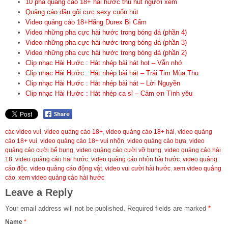
10 pha quảng cáo 18+ hài hước thu hút người xem
Quảng cáo dầu gội cực sexy cuốn hút
Video quảng cáo 18+Hãng Durex Bị Cấm
Video những pha cực hài hước trong bóng đá (phần 4)
Video những pha cực hài hước trong bóng đá (phần 3)
Video những pha cực hài hước trong bóng đá (phần 2)
Clip nhạc Hài Hước : Hát nhép bài hát hot – Vẫn nhớ
Clip nhạc Hài Hước : Hát nhép bài hát – Trái Tim Mùa Thu
Clip nhạc Hài Hước : Hát nhép bài hát – Lời Nguyền
Clip nhạc Hài Hước : Hát nhép ca sỉ – Cảm ơn Tình yêu
các video vui
,
video quảng cáo 18+
,
video quảng cáo 18+ hài
,
video quảng
cáo 18+ vui
,
video quảng cáo 18+ vui nhộn
,
video quảng cáo bựa
,
video
quảng cáo cười bể bụng
,
video quảng cáo cười vỡ bụng
,
video quảng cáo hài
18
,
video quảng cáo hài hước
,
video quảng cáo nhộn hài hước
,
video quảng
cáo độc
,
video quảng cáo động vật
,
video vui cười hài hước
,
xem video quảng
cáo
,
xem video quảng cáo hài hước
Leave a Reply
Your email address will not be published.
Required fields are marked
*
Name
*