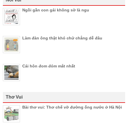
Ngồi gần con gái không sờ là ngu
Làm đàn ông thật khó chứ chẳng dễ đâu
Cái hôn đom đóm mắt nhất
Thơ Vui
Bài thơ vui: Thơ chế vỡ đường ống nước ở Hà Nội