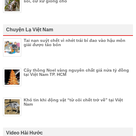
sói, cư xử giống chó
Chuyện Lạ Việt Nam
Tai nạn suýt chết vì nhét trái bí đao vào hậu môn
giải được táo bón
Cây thông Noel vàng nguyên chất giá nửa tỷ đồng
tại Việt Nam TP. HCM
Khó tin khi động vật “từ cõi chết trở về” tại Việt
Nam
Video Hài Hước