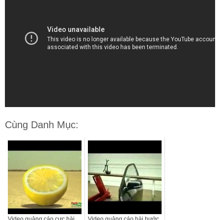
Cùng Danh Mục:
Video quảng cáo cực hài
Video quảng cáo hài hước