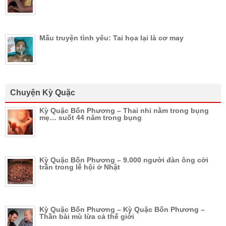
Mấu truyện tình yêu: Tai họa lại là cơ may
Chuyện Kỳ Quặc
Kỳ Quặc Bốn Phương – Thai nhi nằm trong bụng
mẹ… suốt 44 năm trong bụng
Kỳ Quặc Bốn Phương – 9.000 người đàn ông cởi
trần trong lễ hội ở Nhật
Kỳ Quặc Bốn Phương – Kỳ Quặc Bốn Phương –
Thần bài mù lừa cả thế giới