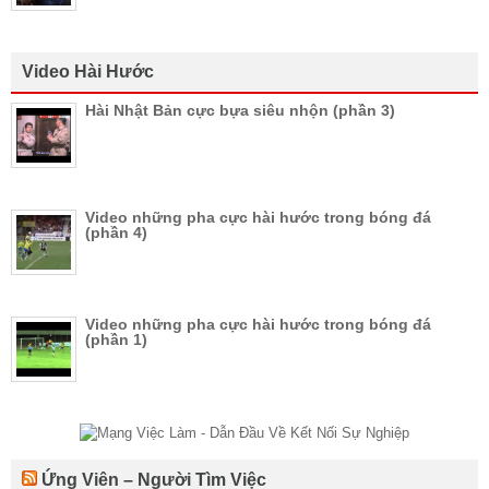
Video Hài Hước
Hài Nhật Bản cực bựa siêu nhộn (phần 3)
Video những pha cực hài hước trong bóng đá
(phần 4)
Video những pha cực hài hước trong bóng đá
(phần 1)
Ứng Viên – Người Tìm Việc