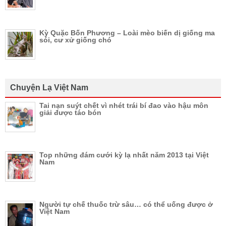
Kỳ Quặc Bốn Phương – Loài mèo biến dị giống ma
sói, cư xử giống chó
Chuyện Lạ Việt Nam
Tai nạn suýt chết vì nhét trái bí đao vào hậu môn
giải được táo bón
Top những đám cưới kỳ lạ nhất năm 2013 tại Việt
Nam
Người tự chế thuốc trừ sâu… có thể uống được ở
Việt Nam