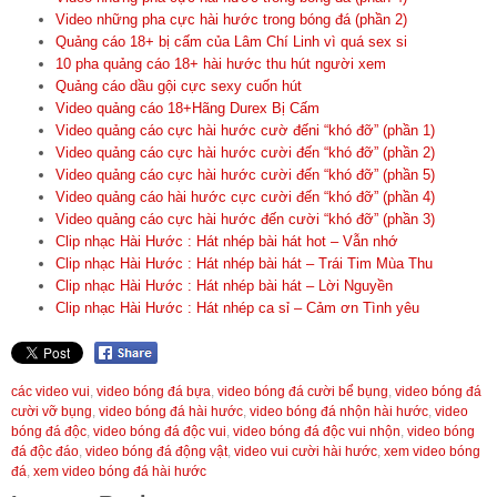
Video những pha cực hài hước trong bóng đá (phần 2)
Quảng cáo 18+ bị cấm của Lâm Chí Linh vì quá sex si
10 pha quảng cáo 18+ hài hước thu hút người xem
Quảng cáo dầu gội cực sexy cuốn hút
Video quảng cáo 18+Hãng Durex Bị Cấm
Video quảng cáo cực hài hước cườ đếni “khó đỡ” (phần 1)
Video quảng cáo cực hài hước cười đến “khó đỡ” (phần 2)
Video quảng cáo cực hài hước cười đến “khó đỡ” (phần 5)
Video quảng cáo hài hước cực cười đến “khó đỡ” (phần 4)
Video quảng cáo cực hài hước đến cười “khó đỡ” (phần 3)
Clip nhạc Hài Hước : Hát nhép bài hát hot – Vẫn nhớ
Clip nhạc Hài Hước : Hát nhép bài hát – Trái Tim Mùa Thu
Clip nhạc Hài Hước : Hát nhép bài hát – Lời Nguyền
Clip nhạc Hài Hước : Hát nhép ca sỉ – Cảm ơn Tình yêu
các video vui
,
video bóng đá bựa
,
video bóng đá cười bể bụng
,
video bóng đá
cười vỡ bụng
,
video bóng đá hài hước
,
video bóng đá nhộn hài hước
,
video
bóng đá độc
,
video bóng đá độc vui
,
video bóng đá độc vui nhộn
,
video bóng
đá độc đáo
,
video bóng đá động vật
,
video vui cười hài hước
,
xem video bóng
đá
,
xem video bóng đá hài hước