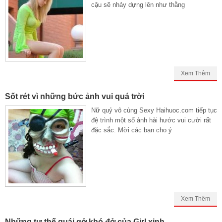
cậu sẽ nhảy dựng lên như thằng
Xem Thêm
Sốt rét vì những bức ảnh vui quá trời
Nữ quỷ vô cùng Sexy Haihuoc.com tiếp tục
đệ trình một số ảnh hài hước vui cười rất
đặc sắc. Mời các bạn cho ý
Xem Thêm
Những tư thế quái gở khó đở của Girl xinh