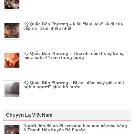
Kỳ Quặc Bốn Phương – kiểu “làm đẹp” kỳ dị của
cặp đôi xăm nhiều nhất
Kỳ Quặc Bốn Phương – Thai nhi nằm trong bụng
mẹ… suốt 44 năm trong bụng
Kỳ Quặc Bốn Phương – Bí ẩn “đám mây giết chết
nghìn người” giữa hồ nước
Chuyện Lạ Việt Nam
Người dân đổ xô đi xem chú heo con có màu vàng
ở Thanh Hóa huyện Bá Phước