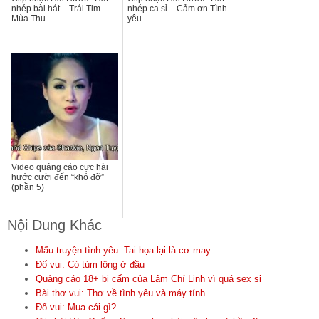
nhép bài hát – Trái Tim
nhép ca sỉ – Cảm ơn Tình
Mùa Thu
yêu
Video quảng cáo cực hài
hước cười đến “khó đỡ”
(phần 5)
Nội Dung Khác
Mấu truyện tình yêu: Tai họa lại là cơ may
Đố vui: Có túm lông ở đầu
Quảng cáo 18+ bị cấm của Lâm Chí Linh vì quá sex si
Bài thơ vui: Thơ về tình yêu và máy tính
Đố vui: Mua cái gì?