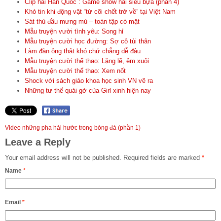
Clip hài Hàn Quốc : Game show hài siêu bựa (phần 4)
Khó tin khi động vật “từ cõi chết trở về” tại Việt Nam
Sát thủ đầu mưng mủ – toàn tập có mặt
Mẫu truyện vười tình yêu: Song hỉ
Mẫu truyện cười học đường: Sợ cô tủi thân
Làm đàn ông thật khó chứ chẳng dễ đâu
Mẫu truyện cười thể thao: Lặng lẽ, êm xuôi
Mẫu truyện cười thể thao: Xem nốt
Shock với sách giáo khoa học sinh VN vẽ ra
Những tư thế quái gở của Girl xinh hiện nay
Video những pha hài hước trong bóng đá (phần 1)
Leave a Reply
Your email address will not be published.
Required fields are marked
*
Name
*
Email
*