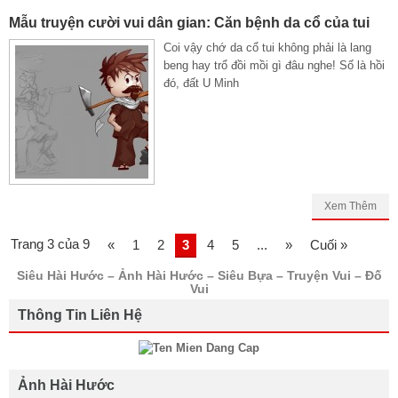
Mẫu truyện cười vui dân gian: Căn bệnh da cổ của tui
Coi vậy chớ da cổ tui không phải là lang
beng hay trổ đồi mồi gì đâu nghe! Số là hồi
đó, đất U Minh
Xem Thêm
Trang 3 của 9
«
1
2
3
4
5
...
»
Cuối »
Siêu Hài Hước – Ảnh Hài Hước – Siêu Bựa – Truyện Vui – Đố
Vui
Thông Tin Liên Hệ
Ảnh Hài Hước