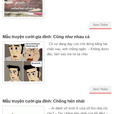
Xem Thêm
Mẫu truyện cười gia đình: Cũng như nhau cả
Cô vợ đang dạy con chó đứng bằng hai
chân sau, anh chồng ngăn: – Không được
đâu, làm sao mà nó lại chịu
Xem Thêm
Mẫu truyện cười gia đình: Chồng hèn nhát
– Ai đánh vỡ kính ở cửa sổ lớn nhà chị
vậy? – Tay chồng hèn nhát của tôi đấy! –