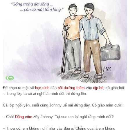
Để chọn ra một số
học sinh
cần
bồi dưỡng thêm
vào
dịp hè
, cô giáo hỏi:
– Trong lớp ta có ai nghĩ là mình dốt thì đứng lên.
Cả lớp ngồi yên, cuối cùng Johnny uể oải đứng dậy. Cô giáo mỉm cười:
– Chà!
Dũng cảm
đấy Johnny. Tại sao em lại nghĩ rằng mình dốt?
– Thưa cô, em không nghĩ như vậy đâu ạ. Chẳng qua là em không