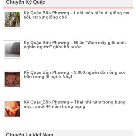
Chuyện Kỳ Quặc
Kỳ Quặc Bốn Phương – Loài mèo biến dị giống ma
sói, cư xử giống chó
Kỳ Quặc Bốn Phương – Bí ẩn “đám mây giết chết
nghìn người” giữa hồ nước
Kỳ Quặc Bốn Phương – 9.000 người đàn ông cởi
trần trong lễ hội ở Nhật
Kỳ Quặc Bốn Phương – Thai nhi nằm trong bụng
mẹ… suốt 44 năm trong bụng
Chuyện Lạ Việt Nam