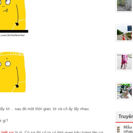
lấy tớ… sau đó một thời gian, tớ và cô ấy lấy nhau.
Truyê
ứ gì?
Mẫu 
nhau
 biết sợ
là gì. Có sợ thì cô ta có thói quen kêu toáng lên cơ.