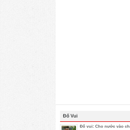
Đố Vui
Đố vui: Cho nước vào c