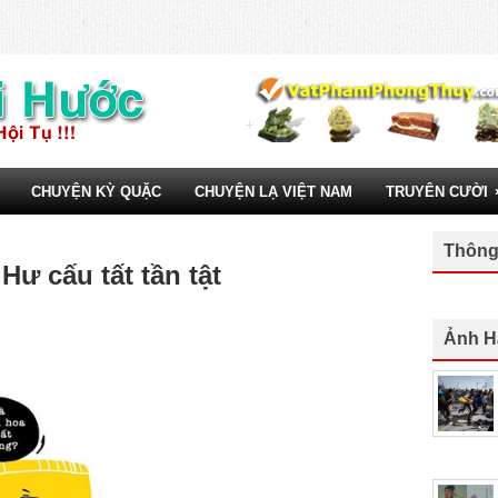
CHUYỆN KỲ QUẶC
CHUYỆN LẠ VIỆT NAM
TRUYÊN CƯỜI
Thông
Hư cấu tất tần tật
Ảnh H