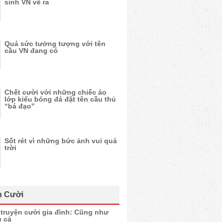
sinh VN vẽ ra
Quá sức tưởng tượng với tên
cầu VN đang có
Chết cười với những chiếc áo
lớp kiểu bóng đá đặt tên cầu thủ
“bá đạo”
Sốt rét vì những bức ảnh vui quá
trời
n Cười
truyện cười gia đình: Cũng như
 cả