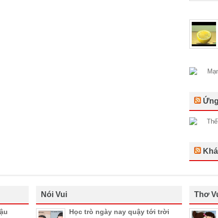
Ứng
Khá
Nói Vui
Thơ V
hậu
Học trò ngày nay quậy tới trời