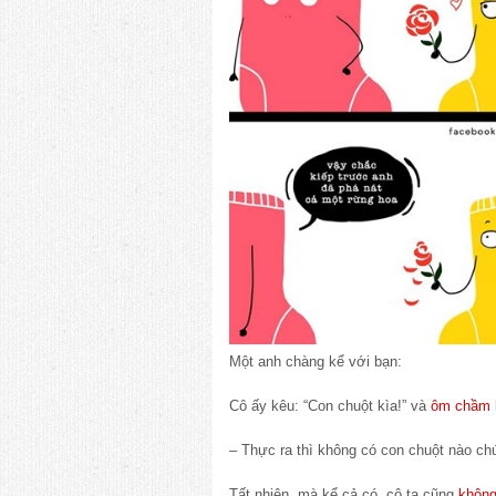
Một anh chàng kể với bạn:
Cô ấy kêu: “Con chuột kìa!” và
ôm chầm
– Thực ra thì không có con chuột nào ch
Tất nhiên, mà kể cả có, cô ta cũng
không