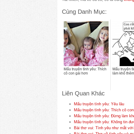
Cùng Danh Mục:
Mấu truyện tình yêu: Thích
Mấu truyện t
cô con gái hơn
làm khổ thê
Liên Quan Khác
Mấu truyện tình yêu: Yêu lâu
Mấu truyện tình yêu: Thích cô con
Mấu truyện tình yêu: Đừng làm k
Mấu truyện tình yêu: Không tin đ
Bài thơ vui: Tình yêu như mắt với 
Bài thơ vui: Thơ về tình yêu và m