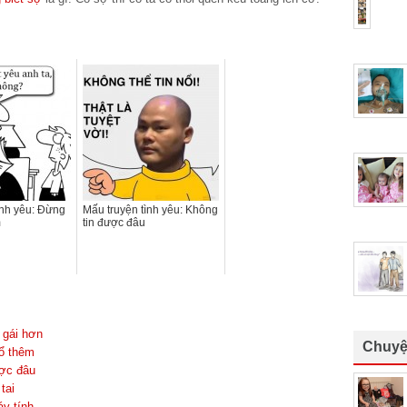
ình yêu: Đừng
Mấu truyện tình yêu: Không
m
tin được đâu
 gái hơn
Chuyệ
hổ thêm
ược đâu
tai
áy tính